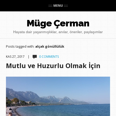
:::: MENU ::::
Müge Çerman
Hayata dair yaşanmışlıklar, anılar, öneriler, paylaşımlar
Posts tagged with:
alçak gönüllülük
KAS 27, 2017 |
0 COMMENTS
Mutlu ve Huzurlu Olmak İçin