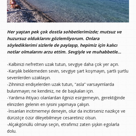
Her yaştan pek çok dostla sohbetlerimizde; mutsuz ve
huzursuz olduklarını gözlemliyorum. Onlara
söylediklerimi sizlerle de paylaşıp, hepimiz için kalıcı
notlar olmalarını arzu ettim. Sevgiyle ve muhabbetle…
-Kalbinizi nefretten uzak tutun, sevgiye daha çok yer açın.
-Karşılık beklemeden sevin, sevgiye şart koşmayın, şartlı şurtlu
sevenlerden uzaklaşın.
-Zihninizi endişelerden uzak tutun, “asla” varsayımlarda
bulunmayın; ne kendiniz, ne de başkaları için.
-Yardıma ihtiyacı olanlardan ilginizi esirgemeyin, gerektiğinde
elinizden gelenin en iyisini yapmaya çalışın.
-İnsanları incitmemeyi deneyin, olur da incitirseniz nazikçe ve
dürüstçe özür dileyebilmeye cesaretiniz olsun.
-Alçakgönüllü olmayı seçin, etrafımız zaten şişkin egolarla
dolu.