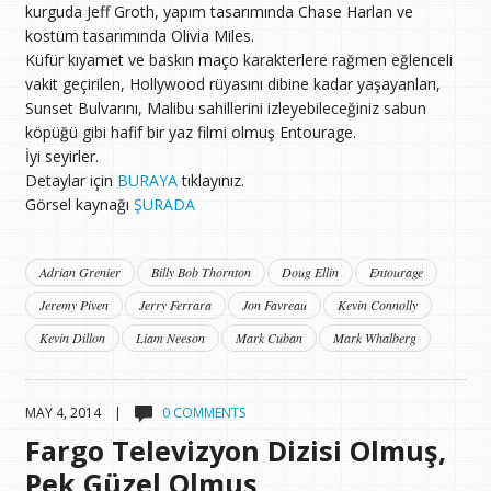
kurguda Jeff Groth, yapım tasarımında Chase Harlan ve
kostüm tasarımında Olivia Miles.
Küfür kıyamet ve baskın maço karakterlere rağmen eğlenceli
vakit geçirilen, Hollywood rüyasını dibine kadar yaşayanları,
Sunset Bulvarını, Malibu sahillerini izleyebileceğiniz sabun
köpüğü gibi hafif bir yaz filmi olmuş Entourage.
İyi seyirler.
Detaylar için
BURAYA
tıklayınız.
Görsel kaynağı
ŞURADA
Adrian Grenier
Billy Bob Thornton
Doug Ellin
Entourage
Jeremy Piven
Jerry Ferrara
Jon Favreau
Kevin Connolly
Kevin Dillon
Liam Neeson
Mark Cuban
Mark Whalberg
MAY 4, 2014 |
0 COMMENTS
Fargo Televizyon Dizisi Olmuş,
Pek Güzel Olmuş