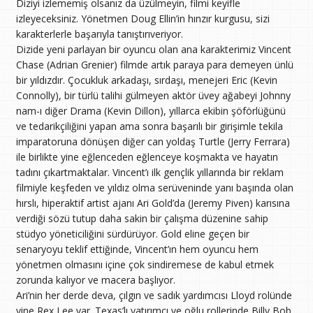
Diziyi izlememiş olsanız da üzülmeyin, filmi keyifle
izleyeceksiniz. Yönetmen Doug Ellin’in hınzır kurgusu, sizi
karakterlerle başarıyla tanıştırıveriyor.
Dizide yeni parlayan bir oyuncu olan ana karakterimiz Vincent
Chase (Adrian Grenier) filmde artık paraya para demeyen ünlü
bir yıldızdır. Çocukluk arkadaşı, sırdaşı, menejeri Eric (Kevin
Connolly), bir türlü talihi gülmeyen aktör üvey ağabeyi Johnny
nam-ı diğer Drama (Kevin Dillon), yıllarca ekibin şöförlüğünü
ve tedarikçiliğini yapan ama sonra başarılı bir girişimle tekila
imparatoruna dönüşen diğer can yoldaş Turtle (Jerry Ferrara)
ile birlikte yine eğlenceden eğlenceye koşmakta ve hayatın
tadını çıkartmaktalar. Vincent’ı ilk gençlik yıllarında bir reklam
filmiyle keşfeden ve yıldız olma serüveninde yanı başında olan
hırslı, hiperaktif artist ajanı Ari Gold’da (Jeremy Piven) karısına
verdiği sözü tutup daha sakin bir çalışma düzenine sahip
stüdyo yöneticiliğini sürdürüyor. Gold eline geçen bir
senaryoyu teklif ettiğinde, Vincent’ın hem oyuncu hem
yönetmen olmasını içine çok sindiremese de kabul etmek
zorunda kalıyor ve macera başlıyor.
Ari’nin her derde deva, çılgın ve sadık yardımcısı Lloyd rolünde
yine Rex Lee var. Texas’lı yatırımcı ve oğlu rollerinde Billy Bob