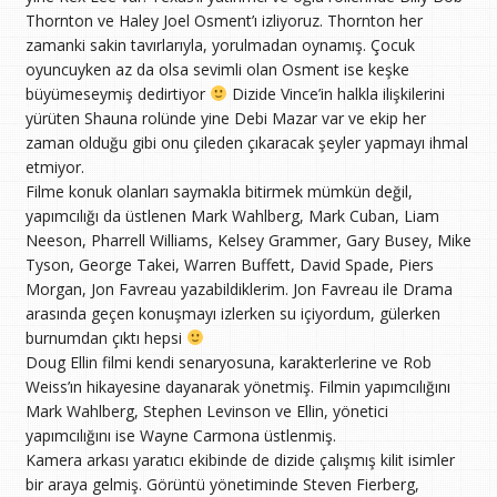
Thornton ve Haley Joel Osment’ı izliyoruz. Thornton her
zamanki sakin tavırlarıyla, yorulmadan oynamış. Çocuk
oyuncuyken az da olsa sevimli olan Osment ise keşke
büyümeseymiş dedirtiyor
Dizide Vince’in halkla ilişkilerini
yürüten Shauna rolünde yine Debi Mazar var ve ekip her
zaman olduğu gibi onu çileden çıkaracak şeyler yapmayı ihmal
etmiyor.
Filme konuk olanları saymakla bitirmek mümkün değil,
yapımcılığı da üstlenen Mark Wahlberg, Mark Cuban, Liam
Neeson, Pharrell Williams, Kelsey Grammer, Gary Busey, Mike
Tyson, George Takei, Warren Buffett, David Spade, Piers
Morgan, Jon Favreau yazabildiklerim. Jon Favreau ile Drama
arasında geçen konuşmayı izlerken su içiyordum, gülerken
burnumdan çıktı hepsi
Doug Ellin filmi kendi senaryosuna, karakterlerine ve Rob
Weiss’ın hikayesine dayanarak yönetmiş. Filmin yapımcılığını
Mark Wahlberg, Stephen Levinson ve Ellin, yönetici
yapımcılığını ise Wayne Carmona üstlenmiş.
Kamera arkası yaratıcı ekibinde de dizide çalışmış kilit isimler
bir araya gelmiş. Görüntü yönetiminde Steven Fierberg,