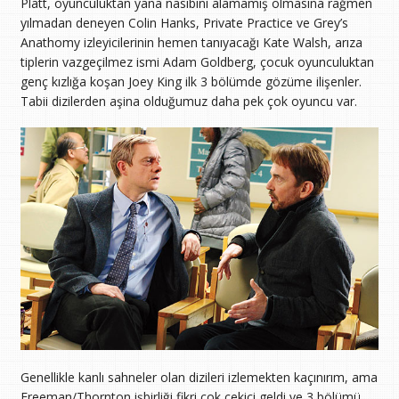
Platt, oyunculuktan yana nasibini alamamış olmasına rağmen
yılmadan deneyen Colin Hanks, Private Practice ve Grey’s
Anathomy izleyicilerinin hemen tanıyacağı Kate Walsh, arıza
tiplerin vazgeçilmez ismi Adam Goldberg, çocuk oyunculuktan
genç kızlığa koşan Joey King ilk 3 bölümde gözüme ilişenler.
Tabii dizilerden aşina olduğumuz daha pek çok oyuncu var.
Genellikle kanlı sahneler olan dizileri izlemekten kaçınırım, ama
Freeman/Thornton işbirliği fikri çok çekici geldi ve 3 bölümü