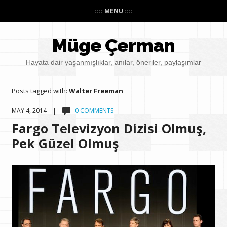
:::: MENU ::::
Müge Çerman
Hayata dair yaşanmışlıklar, anılar, öneriler, paylaşımlar
Posts tagged with:
Walter Freeman
MAY 4, 2014 |
0 COMMENTS
Fargo Televizyon Dizisi Olmuş,
Pek Güzel Olmuş