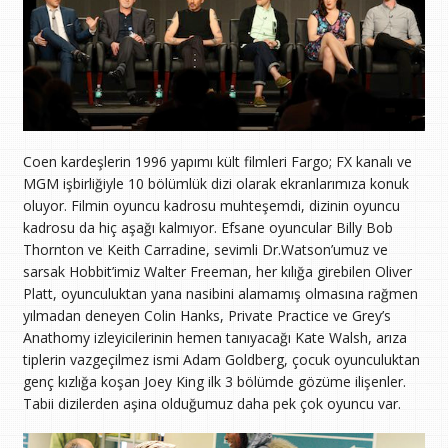
Coen kardeşlerin 1996 yapımı kült filmleri Fargo; FX kanalı ve
MGM işbirliğiyle 10 bölümlük dizi olarak ekranlarımıza konuk
oluyor. Filmin oyuncu kadrosu muhteşemdi, dizinin oyuncu
kadrosu da hiç aşağı kalmıyor. Efsane oyuncular Billy Bob
Thornton ve Keith Carradine, sevimli Dr.Watson’umuz ve
sarsak Hobbit’imiz Walter Freeman, her kılığa girebilen Oliver
Platt, oyunculuktan yana nasibini alamamış olmasına rağmen
yılmadan deneyen Colin Hanks, Private Practice ve Grey’s
Anathomy izleyicilerinin hemen tanıyacağı Kate Walsh, arıza
tiplerin vazgeçilmez ismi Adam Goldberg, çocuk oyunculuktan
genç kızlığa koşan Joey King ilk 3 bölümde gözüme ilişenler.
Tabii dizilerden aşina olduğumuz daha pek çok oyuncu var.