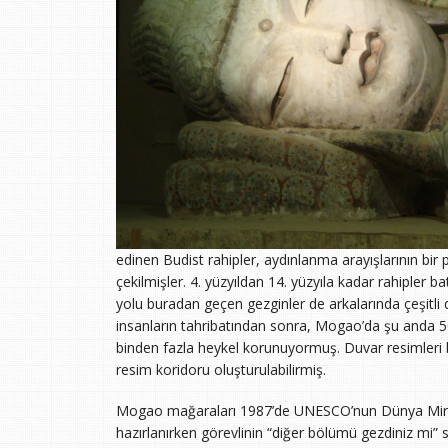
edinen Budist rahipler, aydınlanma arayışlarının bir
çekilmişler. 4. yüzyıldan 14. yüzyıla kadar rahipler b
yolu buradan geçen gezginler de arkalarında çeşitli d
insanların tahribatından sonra, Mogao’da şu anda 
binden fazla heykel korunuyormuş. Duvar resimleri b
resim koridoru oluşturulabilirmiş.
Mogao mağaraları 1987’de UNESCO’nun Dünya Miraslar
hazırlanırken görevlinin “diğer bölümü gezdiniz mi” 