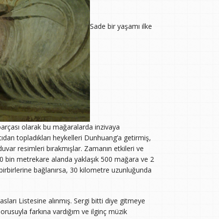
Sade bir yaşamı ilke
 parçası olarak bu mağaralarda inzivaya
atıdan topladıkları heykelleri Dunhuang’a getirmiş,
uvar resimleri bırakmışlar. Zamanın etkileri ve
50 bin metrekare alanda yaklaşık 500 mağara ve 2
irbirlerine bağlanırsa, 30 kilometre uzunluğunda
ı Listesine alınmış. Sergi bitti diye gitmeye
sorusuyla farkına vardığım ve ilginç müzik