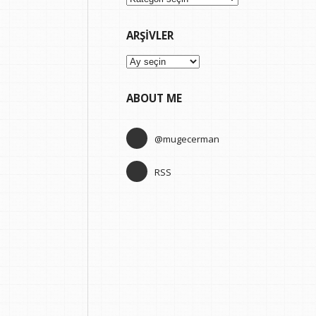
ARŞIVLER
Arşivler
ABOUT ME
@mugecerman
RSS