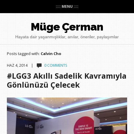
:::: MENU ::::
Müge Çerman
Hayata dair yaşanmışlıklar, anılar, öneriler, paylaşımlar
Posts tagged with:
Calvin Cho
HAZ 4, 2014 |
0 COMMENTS
#LGG3 Akıllı Sadelik Kavramıyla
Gönlünüzü Çelecek