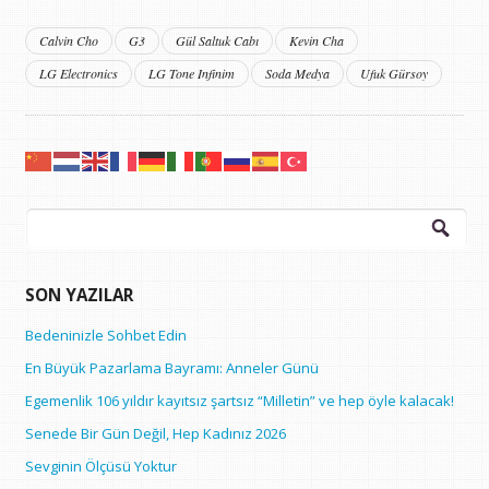
Calvin Cho
G3
Gül Saltuk Cabı
Kevin Cha
LG Electronics
LG Tone Infinim
Soda Medya
Ufuk Gürsoy
Arama:
SON YAZILAR
Bedeninizle Sohbet Edin
En Büyük Pazarlama Bayramı: Anneler Günü
Egemenlik 106 yıldır kayıtsız şartsız “Milletin” ve hep öyle kalacak!
Senede Bir Gün Değil, Hep Kadınız 2026
Sevginin Ölçüsü Yoktur