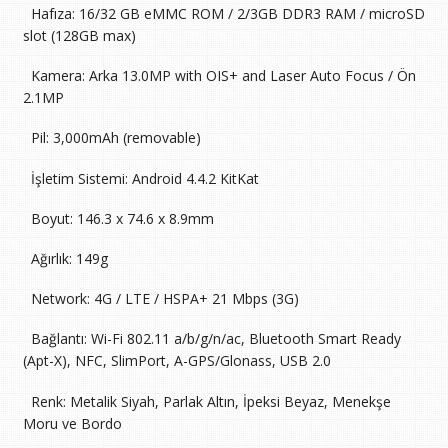
 Hafıza: 16/32 GB eMMC ROM / 2/3GB DDR3 RAM / microSD
slot (128GB max)
 Kamera: Arka 13.0MP with OIS+ and Laser Auto Focus / Ön
2.1MP
 Pil: 3,000mAh (removable)
 İşletim Sistemi: Android 4.4.2 KitKat
 Boyut: 146.3 x 74.6 x 8.9mm
 Ağırlık: 149g
 Network: 4G / LTE / HSPA+ 21 Mbps (3G)
 Bağlantı: Wi-Fi 802.11 a/b/g/n/ac, Bluetooth Smart Ready
(Apt-X), NFC, SlimPort, A-GPS/Glonass, USB 2.0
 Renk: Metalik Siyah, Parlak Altın, İpeksi Beyaz, Menekşe
Moru ve Bordo