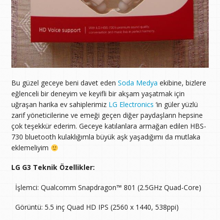
Bu güzel geceye beni davet eden
Soda Medya
ekibine, bizlere
eğlenceli bir deneyim ve keyifli bir akşam yaşatmak için
uğraşan harika ev sahiplerimiz
LG Electronics
‘in güler yüzlü
zarif yöneticilerine ve emeği geçen diğer paydaşların hepsine
çok teşekkür ederim. Geceye katılanlara armağan edilen HBS-
730 bluetooth kulaklığımla büyük aşk yaşadığımı da mutlaka
eklemeliyim
LG G3 Teknik Özellikler:
 İşlemci: Qualcomm Snapdragon™ 801 (2.5GHz Quad-Core)
 Görüntü: 5.5 inç Quad HD IPS (2560 x 1440, 538ppi)