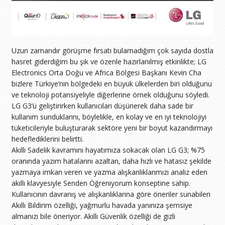
Uzun zamandır görüşme fırsatı bulamadığım çok sayıda dostla
hasret giderdiğim bu şık ve özenle hazırlanılmış etkinlikte; LG
Electronics Orta Doğu ve Africa Bölgesi Başkanı Kevin Cha
bizlere Türkiye’nin bölgedeki en büyük ülkelerden biri olduğunu
ve teknoloji potansiyeliyle diğerlerine örnek olduğunu söyledi.
LG G3’ü geliştirirken kullanıcıları düşünerek daha sade bir
kullanım sunduklarını, böylelikle, en kolay ve en iyi teknolojiyi
tüketicileriyle buluşturarak sektöre yeni bir boyut kazandırmayı
hedeflediklerini belirtti.
Akıllı Sadelik kavramını hayatımıza sokacak olan LG G3; %75
oranında yazım hatalarını azaltan, daha hızlı ve hatasız şekilde
yazmaya imkan veren ve yazma alışkanlıklarımızı analiz eden
akıllı klavyesiyle Senden Öğreniyorum konseptine sahip.
Kullanıcının davranış ve alışkanlıklarına göre öneriler sunabilen
Akıllı Bildirim özelliği, yağmurlu havada yanınıza şemsiye
almanızı bile öneriyor. Akıllı Güvenlik özelliği de gizli