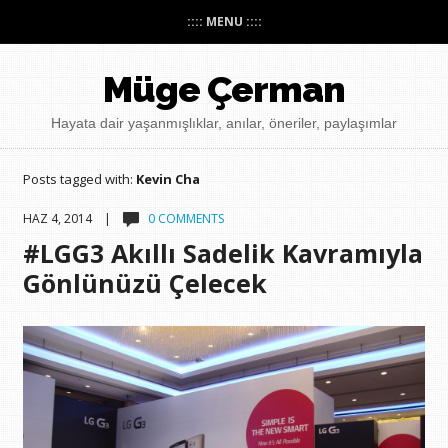
:::: MENU ::::
Müge Çerman
Hayata dair yaşanmışlıklar, anılar, öneriler, paylaşımlar
Posts tagged with:
Kevin Cha
HAZ 4, 2014 |
0 COMMENTS
#LGG3 Akıllı Sadelik Kavramıyla
Gönlünüzü Çelecek