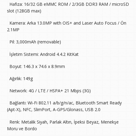
 Hafıza: 16/32 GB eMMC ROM / 2/3GB DDR3 RAM / microSD
slot (128GB max)
 Kamera: Arka 13.0MP with OIS+ and Laser Auto Focus / Ön
2.1MP
 Pil: 3,000mAh (removable)
 İşletim Sistemi: Android 4.4.2 KitKat
 Boyut: 146.3 x 74.6 x 8.9mm
 Ağırlık: 149g
 Network: 4G / LTE / HSPA+ 21 Mbps (3G)
 Bağlantı: Wi-Fi 802.11 a/b/g/n/ac, Bluetooth Smart Ready
(Apt-X), NFC, SlimPort, A-GPS/Glonass, USB 2.0
 Renk: Metalik Siyah, Parlak Altın, İpeksi Beyaz, Menekşe
Moru ve Bordo