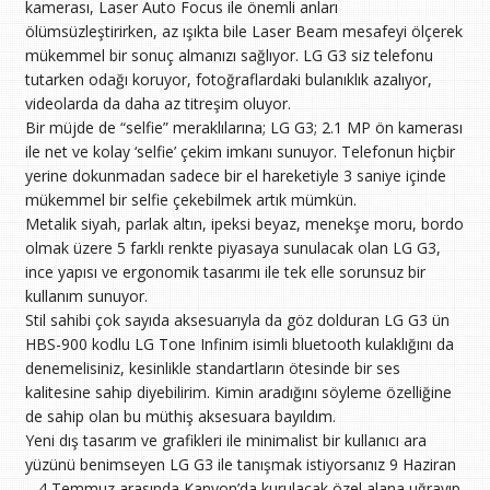
kamerası, Laser Auto Focus ile önemli anları
ölümsüzleştirirken, az ışıkta bile Laser Beam mesafeyi ölçerek
mükemmel bir sonuç almanızı sağlıyor. LG G3 siz telefonu
tutarken odağı koruyor, fotoğraflardaki bulanıklık azalıyor,
videolarda da daha az titreşim oluyor.
Bir müjde de “selfie” meraklılarına; LG G3; 2.1 MP ön kamerası
ile net ve kolay ‘selfie’ çekim imkanı sunuyor. Telefonun hiçbir
yerine dokunmadan sadece bir el hareketiyle 3 saniye içinde
mükemmel bir selfie çekebilmek artık mümkün.
Metalik siyah, parlak altın, ipeksi beyaz, menekşe moru, bordo
olmak üzere 5 farklı renkte piyasaya sunulacak olan LG G3,
ince yapısı ve ergonomik tasarımı ile tek elle sorunsuz bir
kullanım sunuyor.
Stil sahibi çok sayıda aksesuarıyla da göz dolduran LG G3 ün
HBS-900 kodlu LG Tone Infinim isimli bluetooth kulaklığını da
denemelisiniz, kesinlikle standartların ötesinde bir ses
kalitesine sahip diyebilirim. Kimin aradığını söyleme özelliğine
de sahip olan bu müthiş aksesuara bayıldım.
Yeni dış tasarım ve grafikleri ile minimalist bir kullanıcı ara
yüzünü benimseyen LG G3 ile tanışmak istiyorsanız 9 Haziran
– 4 Temmuz arasında Kanyon’da kurulacak özel alana uğrayıp