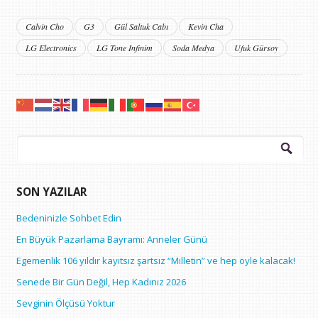
Calvin Cho
G3
Gül Saltuk Cabı
Kevin Cha
LG Electronics
LG Tone Infinim
Soda Medya
Ufuk Gürsoy
Arama:
SON YAZILAR
Bedeninizle Sohbet Edin
En Büyük Pazarlama Bayramı: Anneler Günü
Egemenlik 106 yıldır kayıtsız şartsız “Milletin” ve hep öyle kalacak!
Senede Bir Gün Değil, Hep Kadınız 2026
Sevginin Ölçüsü Yoktur