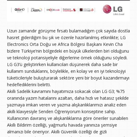
Uzun zamandır görüşme fırsatı bulamadığım çok sayıda dostla
hasret giderdiğim bu şık ve özenle hazırlanılmış etkinlikte; LG
Electronics Orta Doğu ve Africa Bölgesi Başkanı Kevin Cha
bizlere Türkiye’nin bölgedeki en büyük ülkelerden biri olduğunu
ve teknoloji potansiyeliyle diğerlerine örnek olduğunu söyledi.
LG G3’ü geliştirirken kullanıcıları düşünerek daha sade bir
kullanım sunduklarını, böylelikle, en kolay ve en iyi teknolojiyi
tüketicileriyle buluşturarak sektöre yeni bir boyut kazandırmayı
hedeflediklerini belirtti.
Akıllı Sadelik kavramını hayatımıza sokacak olan LG G3; %75
oranında yazım hatalarını azaltan, daha hızlı ve hatasız şekilde
yazmaya imkan veren ve yazma alışkanlıklarımızı analiz eden
akıllı klavyesiyle Senden Öğreniyorum konseptine sahip.
Kullanıcının davranış ve alışkanlıklarına göre öneriler sunabilen
Akıllı Bildirim özelliği, yağmurlu havada yanınıza şemsiye
almanızı bile öneriyor. Akıllı Güvenlik özelliği de gizli