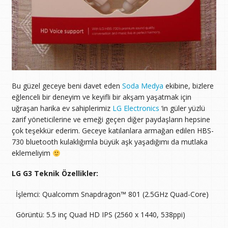
Bu güzel geceye beni davet eden
Soda Medya
ekibine, bizlere
eğlenceli bir deneyim ve keyifli bir akşam yaşatmak için
uğraşan harika ev sahiplerimiz
LG Electronics
‘in güler yüzlü
zarif yöneticilerine ve emeği geçen diğer paydaşların hepsine
çok teşekkür ederim. Geceye katılanlara armağan edilen HBS-
730 bluetooth kulaklığımla büyük aşk yaşadığımı da mutlaka
eklemeliyim
LG G3 Teknik Özellikler:
 İşlemci: Qualcomm Snapdragon™ 801 (2.5GHz Quad-Core)
 Görüntü: 5.5 inç Quad HD IPS (2560 x 1440, 538ppi)