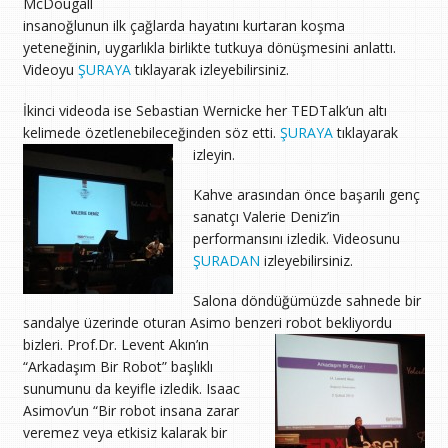
McDougall
insanoğlunun ilk çağlarda hayatını kurtaran koşma
yeteneğinin, uygarlıkla birlikte tutkuya dönüşmesini anlattı.
Videoyu
ŞURAYA
tıklayarak izleyebilirsiniz.
İkinci videoda ise Sebastian Wernicke her TEDTalk’un altı
kelimede özetlenebileceğinden söz etti.
ŞURAYA
tıklayarak
izleyin.
Kahve arasından önce başarılı genç
sanatçı Valerie Deniz’in
performansını izledik. Videosunu
ŞURADAN
izleyebilirsiniz.
Salona döndüğümüzde sahnede bir
sandalye üzerinde oturan Asimo benzeri robot bekliyordu
bizleri.
Prof.Dr. Levent Akın’ın
“Arkadaşım Bir Robot” başlıklı
sunumunu da keyifle izledik. Isaac
Asimov’un “Bir robot insana zarar
veremez veya etkisiz kalarak bir