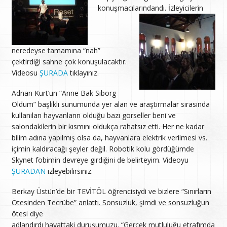
konuşmacılarındandı.
İzleyicilerin
neredeyse tamamına “nah”
çektirdiği sahne çok konuşulacaktır.
Videosu
ŞURADA
tıklayınız.
Adnan Kurt’un “Anne Bak Siborg
Oldum” başlıklı sunumunda yer alan ve araştırmalar sırasında
kullanılan hayvanların olduğu bazı görseller beni ve
salondakilerin bir kısmını oldukça rahatsız etti. Her ne kadar
bilim adına yapılmış olsa da, hayvanlara elektrik verilmesi vs.
içimin kaldıracağı şeyler değil. Robotik kolu gördüğümde
Skynet fobimin devreye girdiğini de belirteyim. Videoyu
ŞURADAN
izleyebilirsiniz.
Berkay Üstün’de bir TEVİTÖL öğrencisiydi ve bizlere “Sınırların
Ötesinden Tecrübe” anlattı. Sonsuzluk, şimdi ve sonsuzluğun
ötesi diye
adlandırdı hayattaki duruşumuzu. “Gerçek mutluluğu etrafımda