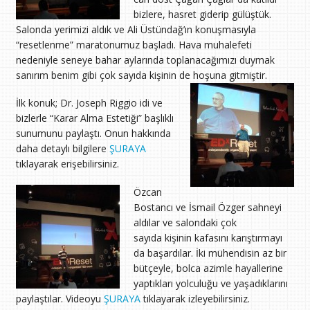
bizlere, hasret giderip gülüştük.
Salonda yerimizi aldık ve Ali Üstündağ’ın konuşmasıyla
“resetlenme” maratonumuz başladı. Hava muhalefeti
nedeniyle seneye bahar aylarında toplanacağımızı duymak
sanırım benim gibi çok sayıda kişinin de hoşuna gitmiştir.
İlk konuk; Dr. Joseph Riggio idi ve
bizlerle “Karar Alma Estetiği” başlıklı
sunumunu paylaştı. Onun hakkında
daha detaylı bilgilere
ŞURAYA
tıklayarak erişebilirsiniz.
Özcan
Bostancı ve İsmail Özger sahneyi
aldılar ve salondaki çok
sayıda kişinin kafasını karıştırmayı
da başardılar. İki mühendisin az bir
bütçeyle, bolca azimle hayallerine
yaptıkları yolculuğu ve yaşadıklarını
paylaştılar. Videoyu
ŞURAYA
tıklayarak izleyebilirsiniz.