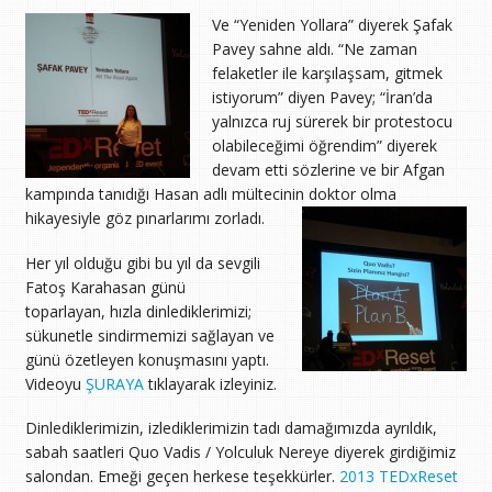
Ve “Yeniden Yollara” diyerek Şafak
Pavey sahne aldı. “Ne zaman
felaketler ile karşılaşsam, gitmek
istiyorum” diyen Pavey; “İran’da
yalnızca ruj sürerek bir protestocu
olabileceğimi öğrendim” diyerek
devam etti sözlerine ve bir Afgan
kampında tanıdığı Hasan adlı mültecinin doktor olma
hikayesiyle göz pınarlarımı zorladı.
Her yıl olduğu gibi bu yıl da sevgili
Fatoş Karahasan günü
toparlayan, hızla dinlediklerimizi;
sükunetle sindirmemizi sağlayan ve
günü özetleyen konuşmasını yaptı.
Videoyu
ŞURAYA
tıklayarak izleyiniz.
Dinlediklerimizin, izlediklerimizin tadı damağımızda ayrıldık,
sabah saatleri Quo Vadis / Yolculuk Nereye diyerek girdiğimiz
salondan. Emeği geçen herkese teşekkürler.
2013 TEDxReset