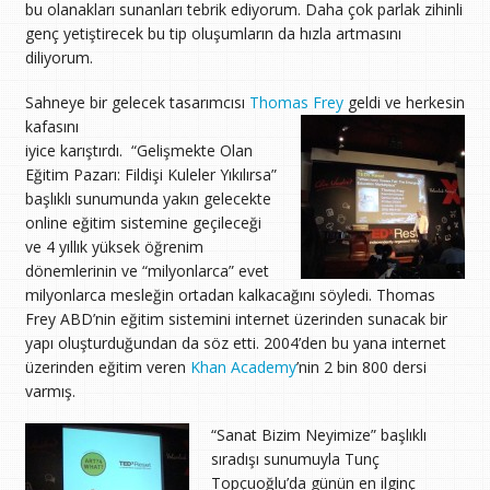
bu olanakları sunanları tebrik ediyorum. Daha çok parlak zihinli
genç yetiştirecek bu tip oluşumların da hızla artmasını
diliyorum.
Sahneye bir gelecek tasarımcısı
Thomas Frey
geldi ve herkesin
kafasını
iyice karıştırdı. “Gelişmekte Olan
Eğitim Pazarı: Fildişi Kuleler Yıkılırsa”
başlıklı sunumunda yakın gelecekte
online eğitim sistemine geçileceği
ve 4 yıllık yüksek öğrenim
dönemlerinin ve “milyonlarca” evet
milyonlarca mesleğin ortadan kalkacağını söyledi. Thomas
Frey ABD’nin eğitim sistemini internet üzerinden sunacak bir
yapı oluşturduğundan da söz etti. 2004’den bu yana internet
üzerinden eğitim veren
Khan Academy
’nin 2 bin 800 dersi
varmış.
“Sanat Bizim Neyimize” başlıklı
sıradışı sunumuyla Tunç
Topçuoğlu’da günün en ilginç