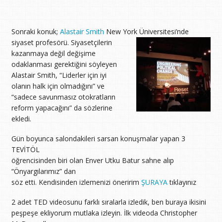
Sonraki konuk;
Alastair Smith
New York Üniversitesi’nde
siyaset profesörü.
Siyasetçilerin
kazanmaya değil değişime
odaklanması gerektiğini söyleyen
Alastair Smith, “Liderler için iyi
olanın halk için olmadığını” ve
“sadece savunmasız otokratların
reform yapacağını” da sözlerine
ekledi.
Gün boyunca salondakileri sarsan konuşmalar yapan 3
TEVİTÖL
öğrencisinden biri olan Enver Utku Batur sahne alıp
“Önyargılarımız” dan
söz etti. Kendisinden izlemenizi öneririm
ŞURAYA
tıklayınız
2 adet TED videosunu farklı sıralarla izledik, ben buraya ikisini
peşpeşe ekliyorum mutlaka izleyin. İlk videoda Christopher