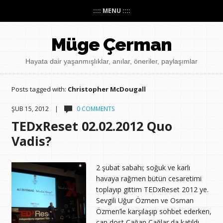
:::: MENU ::::
Müge Çerman
Hayata dair yaşanmışlıklar, anılar, öneriler, paylaşımlar
Posts tagged with:
Christopher McDougall
ŞUB 15, 2012 |
0 COMMENTS
TEDxReset 02.02.2012 Quo
Vadis?
2 şubat sabahı; soğuk ve karlı
havaya rağmen bütün cesaretimi
toplayıp gittim TEDxReset 2012 ye.
Sevgili Uğur Özmen ve Osman
Özmen’le karşılaşıp sohbet ederken,
can dost Çağan Çağlar da katıldı