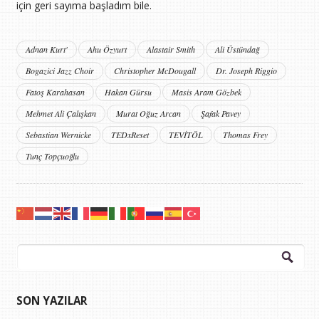
için geri sayıma başladım bile.
Adnan Kurt'
Ahu Özyurt
Alastair Smith
Ali Üstündağ
Bogazici Jazz Choir
Christopher McDougall
Dr. Joseph Riggio
Fatoş Karahasan
Hakan Gürsu
Masis Aram Gözbek
Mehmet Ali Çalışkan
Murat Oğuz Arcan
Şafak Pavey
Sebastian Wernicke
TEDxReset
TEVİTÖL
Thomas Frey
Tunç Topçuoğlu
Arama:
SON YAZILAR