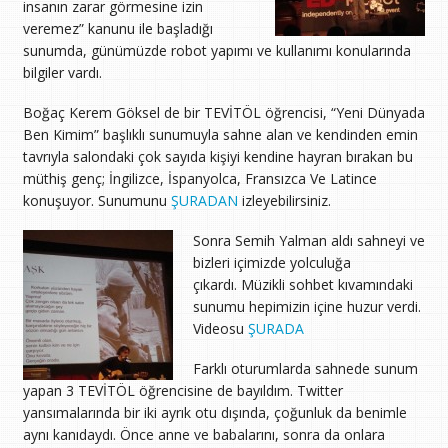
insanın zarar görmesine izin
veremez” kanunu ile başladığı
sunumda, günümüzde robot yapımı ve kullanımı konularında
bilgiler vardı.
Boğaç Kerem Göksel de bir TEVİTÖL öğrencisi, “Yeni Dünyada
Ben Kimim” başlıklı sunumuyla sahne alan ve kendinden emin
tavrıyla salondaki çok sayıda kişiyi kendine hayran bırakan bu
müthiş genç; İngilizce, İspanyolca, Fransızca Ve Latince
konuşuyor. Sunumunu
ŞURADAN
izleyebilirsiniz.
Sonra Semih Yalman aldı sahneyi ve
bizleri içimizde yolculuğa
çıkardı. Müzikli sohbet kıvamındaki
sunumu hepimizin içine huzur verdi.
Videosu
ŞURADA
Farklı oturumlarda sahnede sunum
yapan 3 TEVİTÖL öğrencisine de bayıldım. Twitter
yansımalarında bir iki ayrık otu dışında, çoğunluk da benimle
aynı kanıdaydı. Önce anne ve babalarını, sonra da onlara