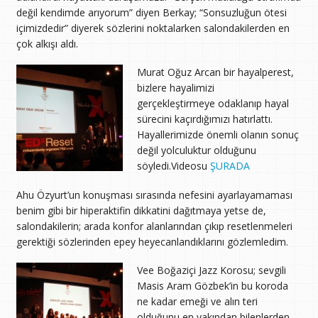
değil kendimde arıyorum” diyen Berkay; “Sonsuzluğun ötesi
içimizdedir” diyerek sözlerini noktalarken salondakilerden en
çok alkışı aldı.
Murat Oğuz Arcan bir hayalperest,
bizlere hayalimizi
gerçekleştirmeye odaklanıp hayal
sürecini kaçırdığımızı hatırlattı.
Hayallerimizde önemli olanın sonuç
değil yolculuktur olduğunu
söyledi.Videosu
ŞURADA
Ahu Özyurt’un konuşması sırasında nefesini ayarlayamaması
benim gibi bir hiperaktifin dikkatini dağıtmaya yetse de,
salondakilerin; arada konfor alanlarından çıkıp resetlenmeleri
gerektiği sözlerinden epey heyecanlandıklarını gözlemledim.
Vee Boğaziçi Jazz Korosu; sevgili
Masis Aram Gözbek’in bu koroda
ne kadar emeği ve alın teri
olduğunu en yakından bilenlerden