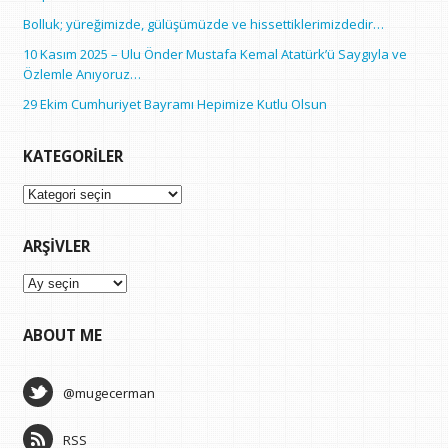
Bolluk; yüreğimizde, gülüşümüzde ve hissettiklerimizdedir…
10 Kasım 2025 – Ulu Önder Mustafa Kemal Atatürk’ü Saygıyla ve
Özlemle Anıyoruz…
29 Ekim Cumhuriyet Bayramı Hepimize Kutlu Olsun
KATEGORILER
Kategoriler
ARŞIVLER
Arşivler
ABOUT ME
@mugecerman
RSS