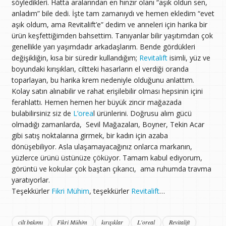
söyledikleri. Hatta aralarından en hınzır olanı “aşık oldun sen,
anladım” bile dedi. İşte tam zamanıydı ve hemen ekledim “evet
aşık oldum, ama Revitalift’e” dedim ve anneleri için harika bir
ürün keşfettiğimden bahsettim. Tanıyanlar bilir yaşıtımdan çok
genellikle yarı yaşımdadır arkadaşlarım. Bende gördükleri
değişikliğin, kısa bir süredir kullandığım;
Revitalift
isimli, yüz ve
boyundaki kırışıkları, ciltteki hasarların el verdiği oranda
toparlayan, bu harika krem nedeniyle olduğunu anlattım.
Kolay satın alınabilir ve rahat erişilebilir olması hepsinin içini
ferahlattı. Hemen hemen her büyük zincir mağazada
bulabilirsiniz siz de
L’orea
l ürünlerini. Doğrusu alım gücü
olmadığı zamanlarda, Sevil Mağazaları, Boyner, Tekin Acar
gibi satış noktalarına girmek, bir kadın için azaba
dönüşebiliyor. Asla ulaşamayacağınız onlarca markanın,
yüzlerce ürünü üstünüze çöküyor. Tamam kabul ediyorum,
görüntü ve kokular çok baştan çıkarıcı, ama ruhumda travma
yaratıyorlar.
Teşekkürler
Fikri Mühim
, teşekkürler
Revitalift
…
cilt bakımı
Fikri Mühim
kırışıklar
L'oreal
Revitalift