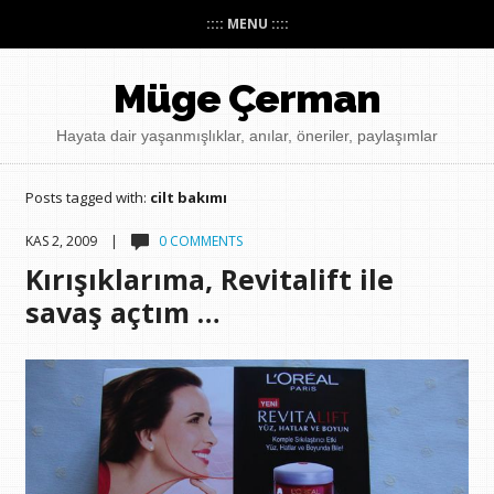
:::: MENU ::::
Müge Çerman
Hayata dair yaşanmışlıklar, anılar, öneriler, paylaşımlar
Posts tagged with:
cilt bakımı
KAS 2, 2009 |
0 COMMENTS
Kırışıklarıma, Revitalift ile
savaş açtım …