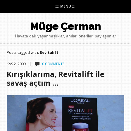
:::: MENU ::::
Müge Çerman
Hayata dair yaşanmışlıklar, anılar, öneriler, paylaşımlar
Posts tagged with:
Revitalift
KAS 2, 2009 |
0 COMMENTS
Kırışıklarıma, Revitalift ile
savaş açtım …