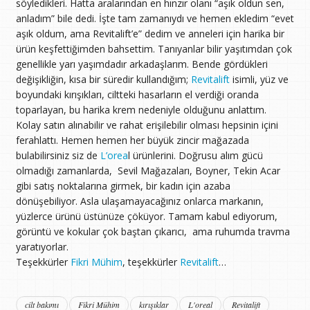
söyledikleri. Hatta aralarından en hınzır olanı “aşık oldun sen,
anladım” bile dedi. İşte tam zamanıydı ve hemen ekledim “evet
aşık oldum, ama Revitalift’e” dedim ve anneleri için harika bir
ürün keşfettiğimden bahsettim. Tanıyanlar bilir yaşıtımdan çok
genellikle yarı yaşımdadır arkadaşlarım. Bende gördükleri
değişikliğin, kısa bir süredir kullandığım;
Revitalift
isimli, yüz ve
boyundaki kırışıkları, ciltteki hasarların el verdiği oranda
toparlayan, bu harika krem nedeniyle olduğunu anlattım.
Kolay satın alınabilir ve rahat erişilebilir olması hepsinin içini
ferahlattı. Hemen hemen her büyük zincir mağazada
bulabilirsiniz siz de
L’orea
l ürünlerini. Doğrusu alım gücü
olmadığı zamanlarda, Sevil Mağazaları, Boyner, Tekin Acar
gibi satış noktalarına girmek, bir kadın için azaba
dönüşebiliyor. Asla ulaşamayacağınız onlarca markanın,
yüzlerce ürünü üstünüze çöküyor. Tamam kabul ediyorum,
görüntü ve kokular çok baştan çıkarıcı, ama ruhumda travma
yaratıyorlar.
Teşekkürler
Fikri Mühim
, teşekkürler
Revitalift
…
cilt bakımı
Fikri Mühim
kırışıklar
L'oreal
Revitalift