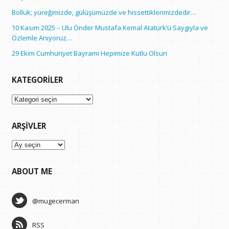
Bolluk; yüreğimizde, gülüşümüzde ve hissettiklerimizdedir…
10 Kasım 2025 – Ulu Önder Mustafa Kemal Atatürk’ü Saygıyla ve
Özlemle Anıyoruz…
29 Ekim Cumhuriyet Bayramı Hepimize Kutlu Olsun
KATEGORILER
Kategoriler
ARŞIVLER
Arşivler
ABOUT ME
@mugecerman
RSS