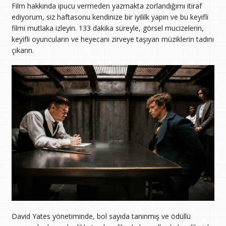
Film hakkında ipucu vermeden yazmakta zorlandığımı itiraf
ediyorum, siz haftasonu kendinize bir iyililk yapın ve bu keyifli
filmi mutlaka izleyin. 133 dakika süreyle, görsel mucizelerin,
keyifli oyuncuların ve heyecanı zirveye taşıyan müziklerin tadını
çıkarın.
David Yates yönetiminde, bol sayıda tanınmış ve ödüllü