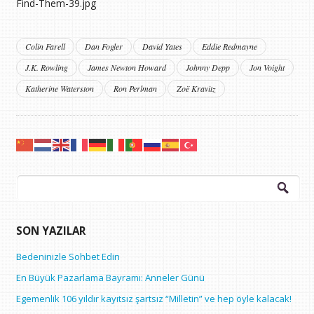
Find-Them-39.jpg
Colin Farell
Dan Fogler
David Yates
Eddie Redmayne
J.K. Rowling
James Newton Howard
Johnny Depp
Jon Voight
Katherine Waterston
Ron Perlman
Zoë Kravitz
Arama:
SON YAZILAR
Bedeninizle Sohbet Edin
En Büyük Pazarlama Bayramı: Anneler Günü
Egemenlik 106 yıldır kayıtsız şartsız “Milletin” ve hep öyle kalacak!