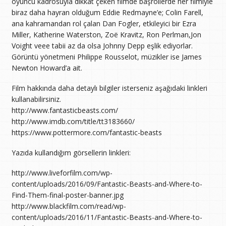
oyuncu kadrosuyla dikkat çeken filmde başrollerde her filmiyle
biraz daha hayran olduğum Eddie Redmayne’e; Colin Farell,
ana kahramandan rol çalan Dan Fogler, etkileyici bir Ezra
Miller, Katherine Waterston, Zoë Kravitz, Ron Perlman,Jon
Voight veee tabii az da olsa Johnny Depp eşlik ediyorlar.
Görüntü yönetmeni Philippe Rousselot, müzikler ise James
Newton Howard’a ait.
Film hakkında daha detaylı bilgiler isterseniz aşağıdaki linkleri
kullanabilirsiniz.
http://www.fantasticbeasts.com/
http://www.imdb.com/title/tt3183660/
https://www.pottermore.com/fantastic-beasts
Yazıda kullandığım görsellerin linkleri:
http://www.liveforfilm.com/wp-
content/uploads/2016/09/Fantastic-Beasts-and-Where-to-
Find-Them-final-poster-banner.jpg
http://www.blackfilm.com/read/wp-
content/uploads/2016/11/Fantastic-Beasts-and-Where-to-