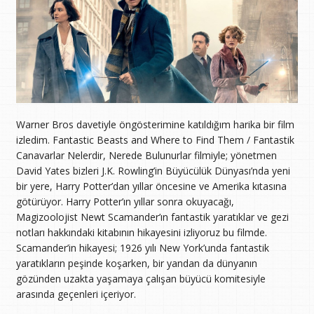
Warner Bros davetiyle öngösterimine katıldığım harika bir film
izledim. Fantastic Beasts and Where to Find Them / Fantastik
Canavarlar Nelerdir, Nerede Bulunurlar filmiyle; yönetmen
David Yates bizleri J.K. Rowling’in Büyücülük Dünyası’nda yeni
bir yere, Harry Potter’dan yıllar öncesine ve Amerika kıtasına
götürüyor. Harry Potter’ın yıllar sonra okuyacağı,
Magizoolojist Newt Scamander’ın fantastik yaratıklar ve gezi
notları hakkındaki kitabının hikayesini izliyoruz bu filmde.
Scamander’in hikayesi; 1926 yılı New York’unda fantastik
yaratıkların peşinde koşarken, bir yandan da dünyanın
gözünden uzakta yaşamaya çalışan büyücü komitesiyle
arasında geçenleri içeriyor.