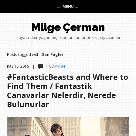
:::: MENU ::::
Müge Çerman
Hayata dair yaşanmışlıklar, anılar, öneriler, paylaşımlar
Posts tagged with:
Dan Fogler
KAS 16, 2016 |
1 COMMENT
#FantasticBeasts and Where to
Find Them / Fantastik
Canavarlar Nelerdir, Nerede
Bulunurlar