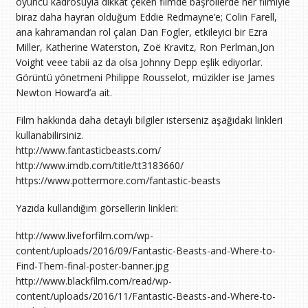
oyuncu kadrosuyla dikkat çeken filmde başrollerde her filmiyle
biraz daha hayran olduğum Eddie Redmayne’e; Colin Farell,
ana kahramandan rol çalan Dan Fogler, etkileyici bir Ezra
Miller, Katherine Waterston, Zoë Kravitz, Ron Perlman,Jon
Voight veee tabii az da olsa Johnny Depp eşlik ediyorlar.
Görüntü yönetmeni Philippe Rousselot, müzikler ise James
Newton Howard’a ait.
Film hakkında daha detaylı bilgiler isterseniz aşağıdaki linkleri
kullanabilirsiniz.
http://www.fantasticbeasts.com/
http://www.imdb.com/title/tt3183660/
https://www.pottermore.com/fantastic-beasts
Yazıda kullandığım görsellerin linkleri:
http://www.liveforfilm.com/wp-
content/uploads/2016/09/Fantastic-Beasts-and-Where-to-
Find-Them-final-poster-banner.jpg
http://www.blackfilm.com/read/wp-
content/uploads/2016/11/Fantastic-Beasts-and-Where-to-