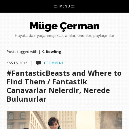
:::: MENU ::::
Müge Çerman
Hayata dair yaşanmışlıklar, anılar, öneriler, paylaşımlar
Posts tagged with:
J.K. Rowling
KAS 16, 2016 |
1 COMMENT
#FantasticBeasts and Where to
Find Them / Fantastik
Canavarlar Nelerdir, Nerede
Bulunurlar