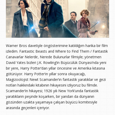
Warner Bros davetiyle öngösterimine katıldığım harika bir film
izledim. Fantastic Beasts and Where to Find Them / Fantastik
Canavarlar Nelerdir, Nerede Bulunurlar filmiyle; yönetmen
David Yates bizleri J.K. Rowling’in Büyücülük Dünyası’nda yeni
bir yere, Harry Potter’dan yıllar öncesine ve Amerika kıtasına
götürüyor. Harry Potter’ın yıllar sonra okuyacağı,
Magizoolojist Newt Scamander’ın fantastik yaratıklar ve gezi
notları hakkındaki kitabının hikayesini izliyoruz bu filmde.
Scamander’in hikayesi; 1926 yılı New York’unda fantastik
yaratıkların peşinde koşarken, bir yandan da dünyanın
gözünden uzakta yaşamaya çalışan büyücü komitesiyle
arasında geçenleri içeriyor.