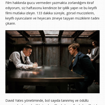
Film hakkında ipucu vermeden yazmakta zorlandığımı itiraf
ediyorum, siz haftasonu kendinize bir iyililk yapın ve bu keyifli
filmi mutlaka izleyin. 133 dakika süreyle, görsel mucizelerin,
keyifli oyuncuların ve heyecanı zirveye taşıyan müziklerin tadını
çıkarın.
David Yates yönetiminde, bol sayıda tanınmış ve ödüllü