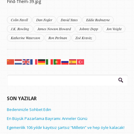
Find-Them-39.jpg
Colin Farell
Dan Fogler
David Yates
Eddie Redmayne
J.K. Rowling
James Newton Howard
Johnny Depp
Jon Voight
Katherine Waterston
Ron Perlman
Zoë Kravitz
Arama:
SON YAZILAR
Bedeninizle Sohbet Edin
En Büyük Pazarlama Bayramı: Anneler Günü
Egemenlik 106 yıldır kayıtsız şartsız “Milletin” ve hep öyle kalacak!