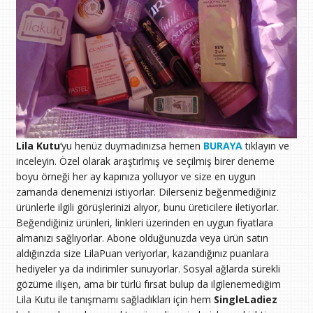
Lila Kutu
‘yu henüz duymadınızsa hemen
BURAYA
tıklayın ve
inceleyin. Özel olarak araştırlmış ve seçilmiş birer deneme
boyu örneği her ay kapınıza yolluyor ve size en uygun
zamanda denemenizi istiyorlar. Dilerseniz beğenmediğiniz
ürünlerle ilgili görüşlerinizi alıyor, bunu üreticilere iletiyorlar.
Beğendiğiniz ürünleri, linkleri üzerinden en uygun fiyatlara
almanızı sağlıyorlar. Abone olduğunuzda veya ürün satın
aldığınzda size LilaPuan veriyorlar, kazandığınız puanlara
hediyeler ya da indirimler sunuyorlar. Sosyal ağlarda sürekli
gözüme ilişen, ama bir türlü fırsat bulup da ilgilenemediğim
Lila Kutu ile tanışmamı sağladıkları için hem
SingleLadiez