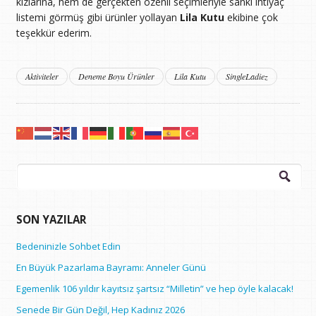
kızlarına, hem de gerçekten özenli seçimleriyle sanki ihtiyaç
listemi görmüş gibi ürünler yollayan
Lila Kutu
ekibine çok
teşekkür ederim.
Aktiviteler
Deneme Boyu Ürünler
Lila Kutu
SingleLadiez
Arama:
SON YAZILAR
Bedeninizle Sohbet Edin
En Büyük Pazarlama Bayramı: Anneler Günü
Egemenlik 106 yıldır kayıtsız şartsız “Milletin” ve hep öyle kalacak!
Senede Bir Gün Değil, Hep Kadınız 2026