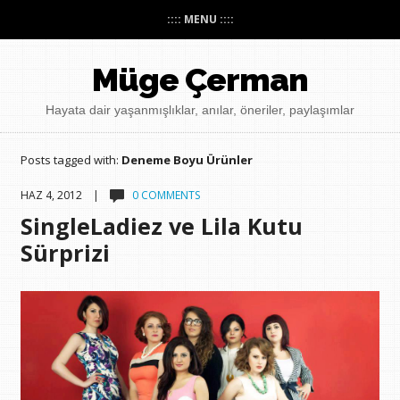
:::: MENU ::::
Müge Çerman
Hayata dair yaşanmışlıklar, anılar, öneriler, paylaşımlar
Posts tagged with:
Deneme Boyu Ürünler
HAZ 4, 2012 |
0 COMMENTS
SingleLadiez ve Lila Kutu
Sürprizi