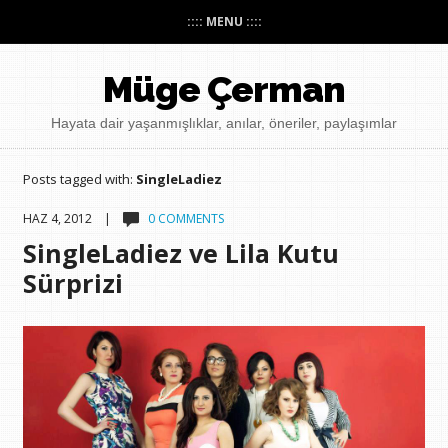
:::: MENU ::::
Müge Çerman
Hayata dair yaşanmışlıklar, anılar, öneriler, paylaşımlar
Posts tagged with:
SingleLadiez
HAZ 4, 2012 |
0 COMMENTS
SingleLadiez ve Lila Kutu
Sürprizi