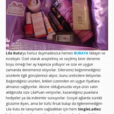
Lila Kutu
‘yu henüz duymadınızsa hemen
BURAYA
tıklayın ve
inceleyin. Özel olarak araştırlmış ve seçilmiş birer deneme
boyu örneği her ay kapınıza yolluyor ve size en uygun
zamanda denemenizi istiyorlar. Dilerseniz beğenmediğiniz
ürünlerle ilgili görüşlerinizi alıyor, bunu üreticilere iletiyorlar.
Beğendiğiniz ürünleri, linkleri üzerinden en uygun fiyatlara
almanızı sağlıyorlar. Abone olduğunuzda veya ürün satın
aldığınzda size LilaPuan veriyorlar, kazandığınız puanlara
hediyeler ya da indirimler sunuyorlar. Sosyal ağlarda sürekli
gözüme ilişen, ama bir türlü fırsat bulup da ilgilenemediğim
Lila Kutu ile tanışmamı sağladıkları için hem
SingleLadiez