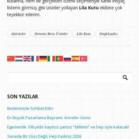
kızlarına, hem de gerçekten özenli seçimleriyle sanki ihtiyaç
listemi görmüş gibi ürünler yollayan
Lila Kutu
ekibine çok
teşekkür ederim.
Aktiviteler
Deneme Boyu Ürünler
Lila Kutu
SingleLadiez
Arama:
SON YAZILAR
Bedeninizle Sohbet Edin
En Büyük Pazarlama Bayramı: Anneler Günü
Egemenlik 106 yıldır kayıtsız şartsız “Milletin” ve hep öyle kalacak!
Senede Bir Gün Değil, Hep Kadınız 2026