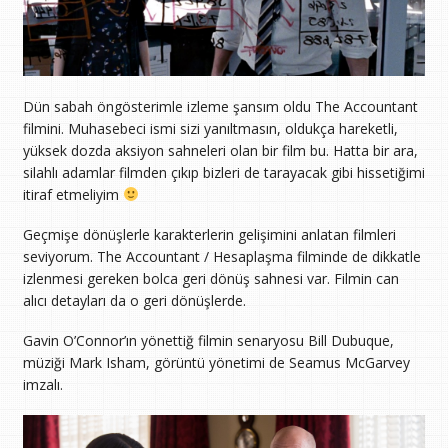
Dün sabah öngösterimle izleme şansım oldu The Accountant
filmini. Muhasebeci ismi sizi yanıltmasın, oldukça hareketli,
yüksek dozda aksiyon sahneleri olan bir film bu. Hatta bir ara,
silahlı adamlar filmden çıkıp bizleri de tarayacak gibi hissetiğimi
itiraf etmeliyim
Geçmişe dönüşlerle karakterlerin gelişimini anlatan filmleri
seviyorum. The Accountant / Hesaplaşma filminde de dikkatle
izlenmesi gereken bolca geri dönüş sahnesi var. Filmin can
alıcı detayları da o geri dönüşlerde.
Gavin O’Connor’ın yönettiğ filmin senaryosu Bill Dubuque,
müziği Mark Isham, görüntü yönetimi de Seamus McGarvey
imzalı.