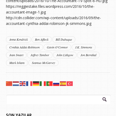
content/uploads/2016/10/The-Accountant-TV-Spot-6-HD.jpg
https://reggiestake.files.wordpress.com/2016/10/the-
accountant-image-1.jpg
http://cdn.collider.com/wp-content/uploads/2016/09/the-
accountant-cynthia-addai-robinson-jk-simmons.jpg
Anna Kendrick
Ben Affleck
Bill Dubuque
Cynthia Addai-Robinson
Gavin O'Connor
J.K. Simmons
Jean Smart
Jeffrey Tambor
John Lithgow
Jon Bernthal
Mark Isham
Seamus McGarvey
Arama:
SON YAZILAR