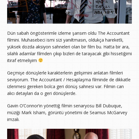
Dün sabah öngösterimle izleme şansım oldu The Accountant
filmini. Muhasebeci ismi sizi yanıltmasın, oldukça hareketli,
yüksek dozda aksiyon sahneleri olan bir film bu. Hatta bir ara,
silahlı adamlar filmden çıkıp bizleri de tarayacak gibi hissetiğimi
itiraf etmeliyim
Geçmişe dönüşlerle karakterlerin gelişimini anlatan filmleri
seviyorum. The Accountant / Hesaplaşma filminde de dikkatle
izlenmesi gereken bolca geri dönüş sahnesi var. Filmin can
alıcı detayları da o geri dönüşlerde.
Gavin O’Connor’ın yönettiğ filmin senaryosu Bill Dubuque,
müziği Mark Isham, görüntü yönetimi de Seamus McGarvey
imzalı.