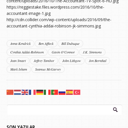
content/uploads/2016/10/The-Accountant-TV-Spot-6-HD.jpg
https://reggiestake.files.wordpress.com/2016/10/the-
accountant-image-1.jpg
http://cdn.collider.com/wp-content/uploads/2016/09/the-
accountant-cynthia-addai-robinson-jk-simmons.jpg
Anna Kendrick
Ben Affleck
Bill Dubuque
Cynthia Addai-Robinson
Gavin O'Connor
J.K. Simmons
Jean Smart
Jeffrey Tambor
John Lithgow
Jon Bernthal
Mark Isham
Seamus McGarvey
Arama:
SON YAZILAR