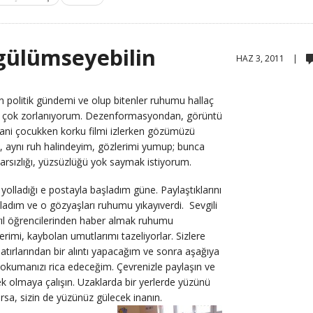
 gülümseyebilin
HAZ 3, 2011 |
in politik gündemi ve olup bitenler ruhumu hallaç
, çok zorlanıyorum. Dezenformasyondan, görüntü
Hani çocukken korku filmi izlerken gözümüzü
, aynı ruh halindeyim, gözlerimi yumup; bunca
arsızlığı, yüzsüzlüğü yok saymak istiyorum.
n yolladığı e postayla başladım güne. Paylaştıklarını
ğladım ve o gözyaşları ruhumu yıkayıverdi.
Sevgili
ırıl öğrencilerinden haber almak ruhumu
lerimi, kaybolan umutlarımı tazeliyorlar. Sizlere
atırlarından bir alıntı yapacağım ve sonra aşağıya
le okumanızı rica edeceğim. Çevrenizle paylaşın ve
ek olmaya çalışın. Uzaklarda bir yerlerde yüzünü
 varsa, sizin de yüzünüz gülecek inanın.