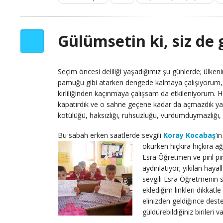
Gülümsetin ki, siz de
Seçim öncesi deliliği yaşadığımız şu günlerde; ülken
pamuğu gibi atarken dengede kalmaya çalışıyorum
kirliliğinden kaçınmaya çalışsam da etkileniyorum. 
kapatırdık ve o sahne geçene kadar da açmazdık ya
kötülüğü, haksızlığı, ruhsuzluğu, vurdumduymazlığı, 
Bu sabah erken saatlerde sevgili
Koray Kocabaş
‘ı
okurken hıçkıra hıçkıra a
Esra Öğretmen ve pırıl p
aydınlatıyor; yıkılan hayal
sevgili Esra Öğretmenin s
eklediğim linkleri dikkat
elinizden geldiğince dest
güldürebildiğiniz birileri