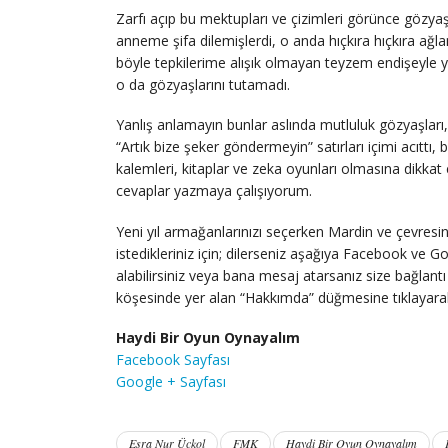
Zarfı açıp bu mektupları ve çizimleri görünce gözyaşl
anneme şifa dilemişlerdi, o anda hıçkıra hıçkıra 
böyle tepkilerime alışık olmayan teyzem endişeyle
o da gözyaşlarını tutamadı.
Yanlış anlamayın bunlar aslında mutluluk gözyaşları,
“Artık bize şeker göndermeyin” satırları içimi acıtt
kalemleri, kitaplar ve zeka oyunları olmasına dikkat
cevaplar yazmaya çalışıyorum.
Yeni yıl armağanlarınızı seçerken Mardin ve çevresi
istedikleriniz için; dilerseniz aşağıya Facebook ve G
alabilirsiniz veya bana mesaj atarsanız size bağlantı a
köşesinde yer alan “Hakkımda” düğmesine tıklayarak 
Haydi Bir Oyun Oynayalım
Facebook Sayfası
Google + Sayfası
Esra Nur Üçkol
FMK
Haydi Bir Oyun Oynayalım