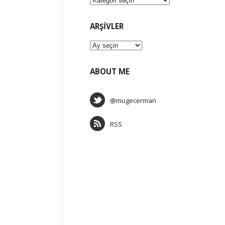
ARŞIVLER
Arşivler
ABOUT ME
@mugecerman
RSS