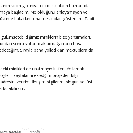
arım sicim gibi iniverdi. mektupların bazılarında
ağlamaya başladım. Ne olduğunu anlayamayan ve
 yüzüme bakarken ona mektupları gösterdim. Tabii
 gülümsetebildiğimiz miniklerin bize yansımaları.
ı, bundan sonra yollanacak armağanların boya
 edeceğim. Sırayla bana yolladıkları mektuplara da
ndeki minikleri de unutmayın lütfen. Yollamak
oogle + sayfalarını ekledğim projeden bilgi
dresini veririm. İletişim bilgilerimi blogun sol üst
bulabilirsiniz.
Koray Kocabaş
Mardin