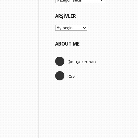
ARŞIVLER
Arşivler
ABOUT ME
@mugecerman
RSS