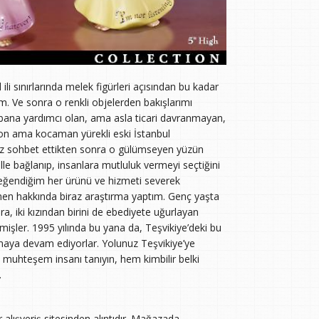
i sınırlarında melek figürleri açısından bu kadar
 Ve sonra o renkli objelerden bakışlarımı
e bana yardımcı olan, ama asla ticari davranmayan,
on ama kocaman yürekli eski İstanbul
az sohbet ettikten sonra o gülümseyen yüzün
lle bağlanıp, insanlara mutluluk vermeyi seçtiğini
beğendiğim her ürünü ve hizmeti severek
men hakkında biraz araştırma yaptım. Genç yaşta
ra, iki kızından birini de ebediyete uğurlayan
tmişler. 1995 yılında bu yana da, Teşvikiye’deki bu
nmaya devam ediyorlar. Yolunuz Teşvikiye’ye
 muhteşem insanı tanıyın, hem kimbilir belki
.
r alışveriş sitesinden alıntıdır. Mağazada