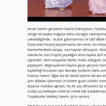
Aman tanrım gerçekten hazine bulmuştum, İstanbul il
zengin bir başka mağaza daha olacağını sanmıyorum.
çekebildiğimde, sıcacık gülümsemesi ve tatlı diliyl
heyecanla herşeyi karıştırmama izin veren, bu miny
hanımefendisini tanıyıp, ona hayran olmuştum. Bir
aslında bir sürü trajedi yaşadığını ama hayata dört e
öğrendim. Beni tanıyanlar bilirler; mutlu olduğum, 
paylaşırım. Bilgisayarımın başına geçer geçmez he
kaybettiği kocasının işini devralıp sürdüren daha son
Fransui Hanım, diğer kızı ile tekstil işlerine devam e
şirin dükkanı işletmeye ve bizlere güzel ürünler su
düşerse mutlaka uğrayın, hiç bir şey almasanız da o
orada sizi bekleyen minik bir melek bile bulabilirsiniz
Teşekkürler Melekçi Hanım, iyi ki varsınız…
Minik bir not: Yazı için kullandığım görsel, yabancı bi