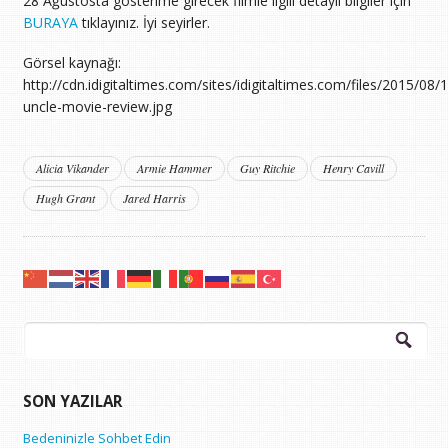
28 Ağustosta gösterime girecek filmle ilgili detaylı bilgiler için
BURAYA
tıklayınız. İyi seyirler.
Görsel kaynağı:
http://cdn.idigitaltimes.com/sites/idigitaltimes.com/files/2015/08
uncle-movie-review.jpg
Alicia Vikander
Armie Hammer
Guy Ritchie
Henry Cavill
Hugh Grant
Jared Harris
Arama:
SON YAZILAR
Bedeninizle Sohbet Edin