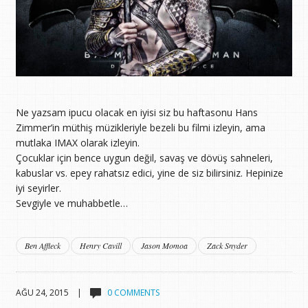
Ne yazsam ipucu olacak en iyisi siz bu haftasonu Hans
Zimmer’in müthiş müzikleriyle bezeli bu filmi izleyin, ama
mutlaka IMAX olarak izleyin.
Çocuklar için bence uygun değil, savaş ve dövüş sahneleri,
kabuslar vs. epey rahatsız edici, yine de siz bilirsiniz. Hepinize
iyi seyirler.
Sevgiyle ve muhabbetle…
Ben Affleck
Henry Cavill
Jason Momoa
Zack Snyder
AĞU 24, 2015 |
0 COMMENTS