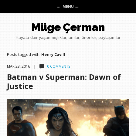
:::: MENU ::::
Müge Çerman
Hayata dair yaşanmışlıklar, anılar, öneriler, paylaşımlar
Posts tagged with:
Henry Cavill
MAR 23, 2016 |
0 COMMENTS
Batman v Superman: Dawn of
Justice