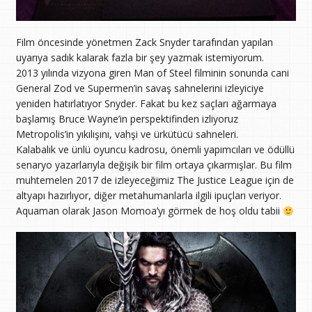
Film öncesinde yönetmen Zack Snyder tarafından yapılan
uyarıya sadık kalarak fazla bir şey yazmak istemiyorum.
2013 yılında vizyona giren Man of Steel filminin sonunda cani
General Zod ve Supermen’in savaş sahnelerini izleyiciye
yeniden hatırlatıyor Snyder. Fakat bu kez saçları ağarmaya
başlamış Bruce Wayne’in perspektifinden izliyoruz
Metropolis’in yıkılışını, vahşi ve ürkütücü sahneleri.
Kalabalık ve ünlü oyuncu kadrosu, önemli yapımcıları ve ödüllü
senaryo yazarlarıyla değişik bir film ortaya çıkarmışlar. Bu film
muhtemelen 2017 de izleyeceğimiz The Justice League için de
altyapı hazırlıyor, diğer metahumanlarla ilgili ipuçları veriyor.
Aquaman olarak Jason Momoa’yı görmek de hoş oldu tabii