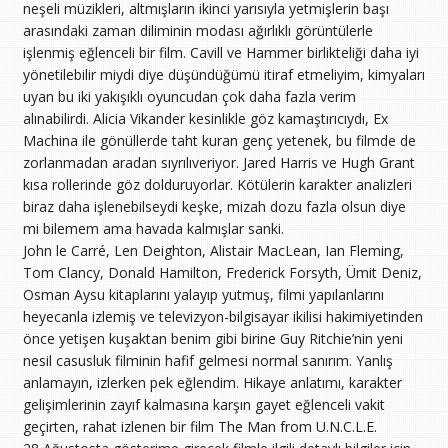
neşeli müzikleri, altmışların ikinci yarısıyla yetmişlerin başı
arasındaki zaman diliminin modası ağırlıklı görüntülerle
işlenmiş eğlenceli bir film. Cavill ve Hammer birlikteliği daha iyi
yönetilebilir miydi diye düşündüğümü itiraf etmeliyim, kimyaları
uyan bu iki yakışıklı oyuncudan çok daha fazla verim
alınabilirdi. Alicia Vikander kesinlikle göz kamaştırıcıydı, Ex
Machina ile gönüllerde taht kuran genç yetenek, bu filmde de
zorlanmadan aradan sıyrılıveriyor. Jared Harris ve Hugh Grant
kısa rollerinde göz dolduruyorlar. Kötülerin karakter analizleri
biraz daha işlenebilseydi keşke, mizah dozu fazla olsun diye
mi bilemem ama havada kalmışlar sanki.
John le Carré, Len Deighton, Alistair MacLean, Ian Fleming,
Tom Clancy, Donald Hamilton, Frederick Forsyth, Ümit Deniz,
Osman Aysu kitaplarını yalayıp yutmuş, filmi yapılanlarını
heyecanla izlemiş ve televizyon-bilgisayar ikilisi hakimiyetinden
önce yetişen kuşaktan benim gibi birine Guy Ritchie’nin yeni
nesil casusluk filminin hafif gelmesi normal sanırım. Yanlış
anlamayın, izlerken pek eğlendim. Hikaye anlatımı, karakter
gelişimlerinin zayıf kalmasına karşın gayet eğlenceli vakit
geçirten, rahat izlenen bir film The Man from U.N.C.L.E.