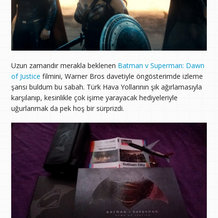
Uzun zamandır merakla beklenen
Batman v Superman: Dawn
of Justice
filmini, Warner Bros davetiyle öngösterimde izleme
şansı buldum bu sabah. Türk Hava Yollarının şık ağırlamasıyla
karşılanıp, kesinlikle çok işime yarayacak hediyeleriyle
uğurlanmak da pek hoş bir sürprizdi.