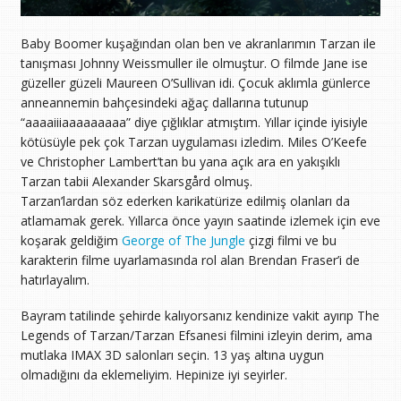
Baby Boomer kuşağından olan ben ve akranlarımın Tarzan ile
tanışması Johnny Weissmuller ile olmuştur. O filmde Jane ise
güzeller güzeli Maureen O’Sullivan idi. Çocuk aklımla günlerce
anneannemin bahçesindeki ağaç dallarına tutunup
“aaaaiiiaaaaaaaaa” diye çığlıklar atmıştım. Yıllar içinde iyisiyle
kötüsüyle pek çok Tarzan uygulaması izledim. Miles O’Keefe
ve Christopher Lambert’tan bu yana açık ara en yakışıklı
Tarzan tabii Alexander Skarsgård olmuş.
Tarzan’lardan söz ederken karikatürize edilmiş olanları da
atlamamak gerek. Yıllarca önce yayın saatinde izlemek için eve
koşarak geldiğim
George of The Jungle
çizgi filmi ve bu
karakterin filme uyarlamasında rol alan Brendan Fraser’i de
hatırlayalım.
Bayram tatilinde şehirde kalıyorsanız kendinize vakit ayırıp The
Legends of Tarzan/Tarzan Efsanesi filmini izleyin derim, ama
mutlaka IMAX 3D salonları seçin. 13 yaş altına uygun
olmadığını da eklemeliyim. Hepinize iyi seyirler.