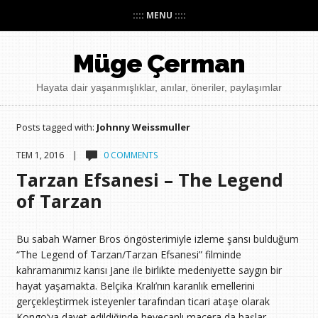
:::: MENU ::::
Müge Çerman
Hayata dair yaşanmışlıklar, anılar, öneriler, paylaşımlar
Posts tagged with:
Johnny Weissmuller
TEM 1, 2016 |
0 COMMENTS
Tarzan Efsanesi – The Legend
of Tarzan
Bu sabah Warner Bros öngösterimiyle izleme şansı bulduğum
“The Legend of Tarzan/Tarzan Efsanesi” filminde
kahramanımız karısı Jane ile birlikte medeniyette saygın bir
hayat yaşamakta. Belçika Kralı’nın karanlık emellerini
gerçekleştirmek isteyenler tarafından ticari ataşe olarak
Kongo’ya davet edildiğinde heyecanlı macera da başlar.