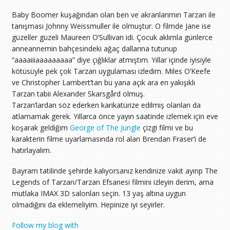
Baby Boomer kuşağından olan ben ve akranlarımın Tarzan ile
tanışması Johnny Weissmuller ile olmuştur. O filmde Jane ise
güzeller güzeli Maureen O’Sullivan idi. Çocuk aklımla günlerce
anneannemin bahçesindeki ağaç dallarına tutunup
“aaaaiiiaaaaaaaaa” diye çığlıklar atmıştım. Yıllar içinde iyisiyle
kötüsüyle pek çok Tarzan uygulaması izledim. Miles O’Keefe
ve Christopher Lambert’tan bu yana açık ara en yakışıklı
Tarzan tabii Alexander Skarsgård olmuş.
Tarzan’lardan söz ederken karikatürize edilmiş olanları da
atlamamak gerek. Yıllarca önce yayın saatinde izlemek için eve
koşarak geldiğim
George of The Jungle
çizgi filmi ve bu
karakterin filme uyarlamasında rol alan Brendan Fraser’i de
hatırlayalım.
Bayram tatilinde şehirde kalıyorsanız kendinize vakit ayırıp The
Legends of Tarzan/Tarzan Efsanesi filmini izleyin derim, ama
mutlaka IMAX 3D salonları seçin. 13 yaş altına uygun
olmadığını da eklemeliyim. Hepinize iyi seyirler.
Follow my blog with