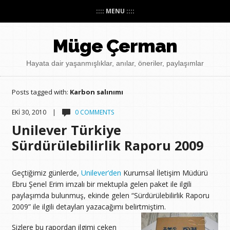
:::: MENU ::::
Müge Çerman
Hayata dair yaşanmışlıklar, anılar, öneriler, paylaşımlar
Posts tagged with:
Karbon salınımı
EKI 30, 2010 |
0 COMMENTS
Unilever Türkiye
Sürdürülebilirlik Raporu 2009
Geçtiğimiz günlerde,
Unilever’den
Kurumsal İletişim Müdürü
Ebru Şenel Erim imzalı bir mektupla gelen paket ile ilgili
paylaşımda bulunmuş, ekinde gelen “Sürdürülebilirlik Raporu
2009” ile ilgili detayları yazacağımı belirtmiştim.
Sizlere bu rapordan ilgimi çeken