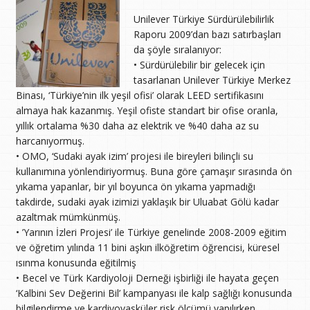
Unilever Türkiye Sürdürülebilirlik
Raporu 2009’dan bazı satırbaşları
da şöyle sıralanıyor:
• Sürdürülebilir bir gelecek için
tasarlanan Unilever Türkiye Merkez
Binası, ‘Türkiye’nin ilk yeşil ofisi’ olarak LEED sertifikasını
almaya hak kazanmış. Yeşil ofiste standart bir ofise oranla,
yıllık ortalama %30 daha az elektrik ve %40 daha az su
harcanıyormuş.
• OMO, ‘Sudaki ayak izim’ projesi ile bireyleri bilinçli su
kullanımına yönlendiriyormuş. Buna göre çamaşır sırasında ön
yıkama yapanlar, bir yıl boyunca ön yıkama yapmadığı
takdirde, sudaki ayak izimizi yaklaşık bir Uluabat Gölü kadar
azaltmak mümkünmüş.
• ’Yarının İzleri Projesi’ ile Türkiye genelinde 2008-2009 eğitim
ve öğretim yılında 11 bini aşkın ilköğretim öğrencisi, küresel
ısınma konusunda eğitilmiş
• Becel ve Türk Kardiyoloji Derneği işbirliği ile hayata geçen
‘Kalbini Sev Değerini Bil’ kampanyası ile kalp sağlığı konusunda
bilgilendirme ve kardiyovasküler risk ölçümü yapılırken,