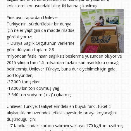
kolesterol konusundaki bilinç iki katına çıkarılmış.
Yine aynı rapordan Unilever
Türkiye’nin, sürdürülebilir bir dünya
için neler yaptığını da madde madde
görebiliyoruz:
– Dünya Sağlık Örgütü’nün verilerine
göre dünyada toplam 2.8
milyondan fazla insan sağlıksız beslenme yüzünden ölüyor ve
2015 yılında tam 1.5 milyardan fazla insan aşırı kilolu olacağı
belirlenmiş. Unilever Türkiye, buna dur diyebilmek için gıda
portföyünden;
-37.000 ton şeker
-18.000 bin ton doymuş yağ
-3.640 ton sodyum (tuz)’u çıkarmış.
Unilever Türkiye; faaliyetlerindeki en büyük farkı, tüketici
alışkanlıkların üzerindeki etkisi sayesinde ortaya koyacağını
düşündüğü için;
– 7 fabrikasındaki karbon salımını yaklaşık 170 kg/ton azaltmış