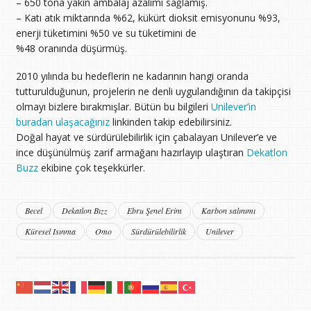
– 650 tona yakın ambalaj azalımı sağlamış.
– Katı atık miktarında %62, kükürt dioksit emisyonunu %93,
enerji tüketimini %50 ve su tüketimini de
%48 oranında düşürmüş.
2010 yılında bu hedeflerin ne kadarının hangi oranda
tutturulduğunun, projelerin ne denli uygulandığının da takipçisi
olmayı bizlere bırakmışlar. Bütün bu bilgileri
Unilever’in
buradan ulaşacağınız
linkinden takip edebilirsiniz.
Doğal hayat ve sürdürülebilirlik için çabalayan Unilever’e ve
ince düşünülmüş zarif armağanı hazırlayıp ulaştıran
Dekatlon
Buzz
ekibine çok teşekkürler.
Becel
Dekatlon Bızz
Ebru Şenel Erim
Karbon salınımı
Küresel Isınma
Omo
Sürdürülebilirlik
Unilever