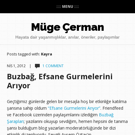
:::: MENU ::::
Müge Çerman
Hayata dair yaşanmışlıklar, anılar, öneriler, paylaşımlar
Posts tagged with:
Kayra
NIS 1, 2012 |
1 COMMENT
Buzbağ, Efsane Gurmelerini
Arıyor
Geçtiğimiz günlerde gelen bir mesajla hoş bir etkinliğe katılma
şansına sahip oldum
“Efsane Gurmelerini Arıyor”
. Friendfeed
ve Facebook üzerinden paylaşımlarını izlediğim
Buzbağ
Şarapları
; yazılarını okuyup sevdiğim, hemen hepsini de tanıma
şansı bulduğum blog yazarları moderatörlüğünde bir dizi
etkinlik düzenliyordu. Sevgili Ayşem Öztaş’ın