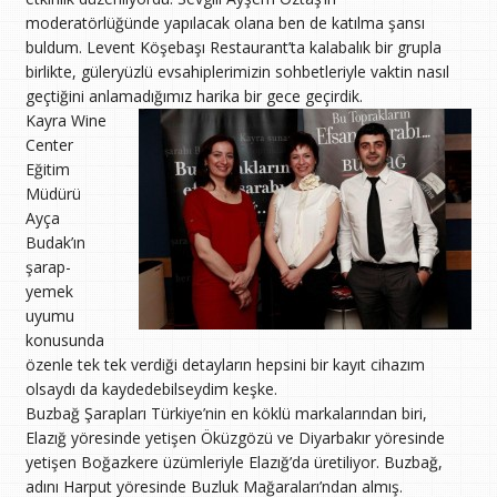
moderatörlüğünde yapılacak olana ben de katılma şansı
buldum. Levent Köşebaşı Restaurant’ta kalabalık bir grupla
birlikte, güleryüzlü evsahiplerimizin sohbetleriyle vaktin nasıl
geçtiğini anlamadığımız harika bir gece geçirdik.
Kayra Wine
Center
Eğitim
Müdürü
Ayça
Budak’ın
şarap-
yemek
uyumu
konusunda
özenle tek tek verdiği detayların hepsini bir kayıt cihazım
olsaydı da kaydedebilseydim keşke.
Buzbağ Şarapları Türkiye’nin en köklü markalarından biri,
Elazığ yöresinde yetişen Öküzgözü ve Diyarbakır yöresinde
yetişen Boğazkere üzümleriyle Elazığ’da üretiliyor. Buzbağ,
adını Harput yöresinde Buzluk Mağaraları’ndan almış.