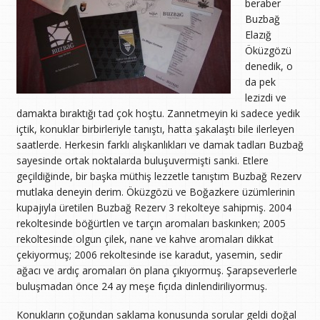
beraber
Buzbağ
Elazığ
Öküzgözü
denedik, o
da pek
lezizdi ve
damakta bıraktığı tad çok hoştu. Zannetmeyin ki sadece yedik
içtik, konuklar birbirleriyle tanıştı, hatta şakalaştı bile ilerleyen
saatlerde. Herkesin farklı alışkanlıkları ve damak tadları Buzbağ
sayesinde ortak noktalarda buluşuvermişti sanki. Etlere
geçildiğinde, bir başka müthiş lezzetle tanıştım Buzbağ Rezerv
mutlaka deneyin derim. Öküzgözü ve Boğazkere üzümlerinin
kupajıyla üretilen Buzbağ Rezerv 3 rekolteye sahipmiş. 2004
rekoltesinde böğürtlen ve tarçın aromaları baskınken; 2005
rekoltesinde olgun çilek, nane ve kahve aromaları dikkat
çekiyormuş; 2006 rekoltesinde ise karadut, yasemin, sedir
ağacı ve ardıç aromaları ön plana çıkıyormuş. Şarapseverlerle
buluşmadan önce 24 ay meşe fıçıda dinlendiriliyormuş.
Konukların çoğundan saklama konusunda sorular geldi doğal