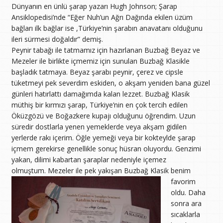
Dünyanın en ünlü şarap yazarı Hugh Johnson; Şarap
Ansiklopedisi’nde “Eğer Nuh’un Ağrı Dağında ekilen üzüm
bağları ilk bağlar ise ,Türkiye’nin şarabın anavatanı olduğunu
ileri sürmesi doğaldır” demiş.
Peynir tabağı ile tatmamız için hazırlanan Buzbağ Beyaz ve
Mezeler ile birlikte içmemiz için sunulan Buzbağ Klasikle
başladık tatmaya. Beyaz şarabı peynir, çerez ve cipsle
tüketmeyi pek severdim eskiden, o akşam yeniden bana güzel
günleri hatırlattı damağımda kalan lezzet. Buzbağ Klasik
müthiş bir kırmızı şarap, Türkiye’nin en çok tercih edilen
Öküzgözü ve Boğazkere kupajı olduğunu öğrendim. Uzun
süredir dostlarla yenen yemeklerde veya akşam gidilen
yerlerde rakı içerim. Öğle yemeği veya bir kokteylde şarap
içmem gerekirse genellikle sonuç hüsran oluyordu. Genzimi
yakan, dilimi kabartan şaraplar nedeniyle içemez
olmuştum. Mezeler ile pek yakışan
Buzbağ Klasik benim
favorim
oldu. Daha
sonra ara
sıcaklarla