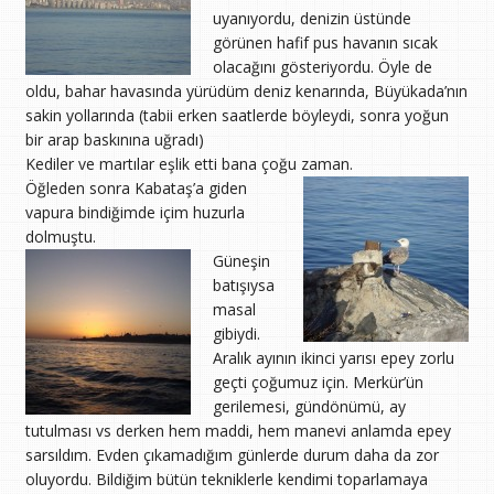
uyanıyordu, denizin üstünde
görünen hafif pus havanın sıcak
olacağını gösteriyordu. Öyle de
oldu, bahar havasında yürüdüm deniz kenarında, Büyükada’nın
sakin yollarında (tabii erken saatlerde böyleydi, sonra yoğun
bir arap baskınına uğradı)
Kediler ve martılar eşlik etti bana çoğu zaman.
Öğleden sonra Kabataş’a giden
vapura bindiğimde içim huzurla
dolmuştu.
Güneşin
batışıysa
masal
gibiydi.
Aralık ayının ikinci yarısı epey zorlu
geçti çoğumuz için. Merkür’ün
gerilemesi, gündönümü, ay
tutulması vs derken hem maddi, hem manevi anlamda epey
sarsıldım. Evden çıkamadığım günlerde durum daha da zor
oluyordu. Bildiğim bütün tekniklerle kendimi toparlamaya