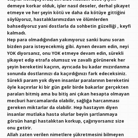
demeye korkar olduk, işler nasıl deseler, derhal şikayet
etmeye ve her şeyin kötü ve daha da kötüye gittiğini
söylüyoruz, hastalıklarımızdan ve ölümlerden
bahsediyoruz yani dostlarla da sohbetin güzelliği , keyfi
kalmadı.
Hep para olmadığından yakınıyoruz sanki bunu soran
bizden para isteyecekmiş gibi. Aynen devam edin, neyi
YOK diyorsanız, onu YOK etmeye devam edin, sürekli
şikayet edip etrafa olumsuz ve zavallı görünerek her
şeyin bereketini kaçırın, ayrıcada bu kadar mızırdanma
sonunda dostlarınızı da kaçırdığınızı fark edeceksiniz.
Sürekli param yok diyen insanlar paralarının bereketini
öyle kaçırırlar ki bir gün gelir birde bakarlar gerçekten
paraları bitmiş ama bu bitiş ani çıkan hesapta olmayan
mecburi harcamalarda olabilir, sağlığa harcanması
gereken miktarlar da olabilir. Hep hastayım diyen
insanlar mutlaka hasta olurlar beyin şartlanmaya
görsün hangi hastalıktan korkup, çağırıyorsanız size
onu getirir.
Allah zaten verilen nimetlere şükretmesini bilmeyen