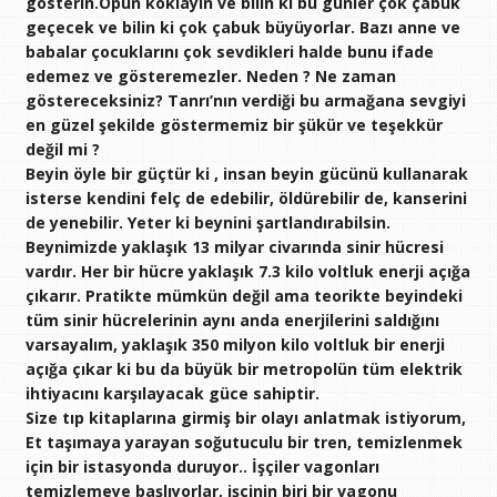
gösterin.Öpün koklayın ve bilin ki bu günler çok çabuk
geçecek ve bilin ki çok çabuk büyüyorlar. Bazı anne ve
babalar çocuklarını çok sevdikleri halde bunu ifade
edemez ve gösteremezler. Neden ? Ne zaman
göstereceksiniz? Tanrı’nın verdiği bu armağana sevgiyi
en güzel şekilde göstermemiz bir şükür ve teşekkür
değil mi ?
Beyin öyle bir güçtür ki , insan beyin gücünü kullanarak
isterse kendini felç de edebilir, öldürebilir de, kanserini
de yenebilir. Yeter ki beynini şartlandırabilsin.
Beynimizde yaklaşık 13 milyar civarında sinir hücresi
vardır. Her bir hücre yaklaşık 7.3 kilo voltluk enerji açığa
çıkarır. Pratikte mümkün değil ama teorikte beyindeki
tüm sinir hücrelerinin aynı anda enerjilerini saldığını
varsayalım, yaklaşık 350 milyon kilo voltluk bir enerji
açığa çıkar ki bu da büyük bir metropolün tüm elektrik
ihtiyacını karşılayacak güce sahiptir.
Size tıp kitaplarına girmiş bir olayı anlatmak istiyorum,
Et taşımaya yarayan soğutuculu bir tren, temizlenmek
için bir istasyonda duruyor.. İşçiler vagonları
temizlemeye başlıyorlar, işçinin biri bir vagonu