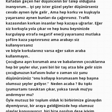
Kafadan geçen her düşüncenin bir talep olduğuna
inanıyorum… iyi şey ister güzel şeyler düşünürseniz
cevabı aynen öyle gelir , Ama hep korku ve kuşkuyla
yaşarsanız aynen bunları da çağırırsınız. Trafik
kazasından korkan insanlar hep kazaya uğrarlar. Eğer
siz korkuyla yola çıkar ve hep bunu beyninizde
kurgulayıp etrafa negatif enerji yayarsanız mutlaka
şoföre kaza yaptırırsınız ama arabayı siz
kullanıyorsanız
ve böyle korkularınız varsa eğer sakın araba
kullanmayın..
Çocuğuna aşırı korumalı ana ve babalarının çocuklarına
hep bir şeyler olur, yani biri bir taş atsa bile gelir sizin
çocuğunuzun kafasını bulur o zaman siz şunu
düşünürsünüz “onu kollayıp korumasam hep başına
olumsuz şeyler geliyor.” Neden acaba ? Bu tıpkı
(yumurtamı tavuktan çıkar, yoksa tavuk mu)’yu
andırmıyor mu?
Öyle mutsuz bir toplum olduk ki birbirimize günaydın
diyemiyoruz, bir araya geldiğimizde hep olumsuz
olaylar konuşuyoruz, biri bize nasılsın dese iyiyim