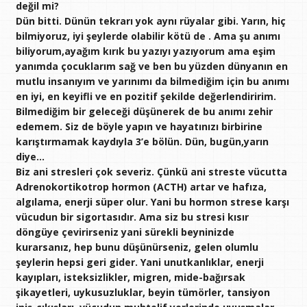
değil mi?
Dün bitti. Dünün tekrarı yok aynı rüyalar gibi. Yarın, hiç
bilmiyoruz, iyi şeylerde olabilir kötü de . Ama şu anımı
biliyorum,ayağım kırık bu yazıyı yazıyorum ama eşim
yanımda çocuklarım sağ ve ben bu yüzden dünyanın en
mutlu insanıyım ve yarınımı da bilmediğim için bu anımı
en iyi, en keyifli ve en pozitif şekilde değerlendiririm.
Bilmediğim bir geleceği düşünerek de bu anımı zehir
edemem. Siz de böyle yapın ve hayatınızı birbirine
karıştırmamak kaydıyla 3’e bölün. Dün, bugün,yarın
diye…
Biz ani stresleri çok severiz. Çünkü ani streste vücutta
Adrenokortikotrop hormon (ACTH) artar ve hafıza,
algılama, enerji süper olur. Yani bu hormon strese karşı
vücudun bir sigortasıdır. Ama siz bu stresi kısır
döngüye çevirirseniz yani sürekli beyninizde
kurarsanız, hep bunu düşünürseniz, gelen olumlu
şeylerin hepsi geri gider. Yani unutkanlıklar, enerji
kayıpları, isteksizlikler, migren, mide-bağırsak
şikayetleri, uykusuzluklar, beyin tümörler, tansiyon