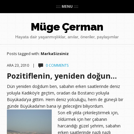
:::: MENU ::::
Müge Çerman
Hayata dair yaşanmışlıklar, anılar, öneriler, paylaşımlar
Posts tagged with:
MarkaSizsiniz
ARA 23, 2010 |
0 COMMENTS
Pozitiflenin, yeniden doğun…
Dün yeniden doğdum ben, sabahın erken saatlerinde deniz
yoluyla Kadıköy’e geçtim, oradan da Bostancı yoluyla
Büyükada’ya gittim. Hem deniz yolculuğu, hem de güneşli bir
günde Büyükada’nın bana iyi geleceğini biliyordum.
Son elli yılda çirkinleştirmek için,
öldürmek için her çabanın
harcandığı güzel şehrim, sabahın
erken saatlerinde nazlı nazlı