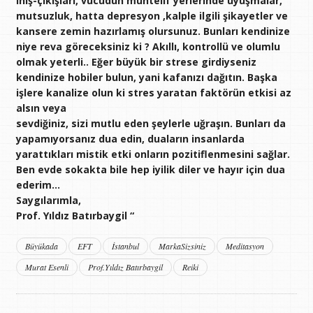
iniş-çıkışları, vücudun muhtelif yerlerinde uyuşmalar,
mutsuzluk, hatta depresyon ,kalple ilgili şikayetler ve
kansere zemin hazırlamış olursunuz. Bunları kendinize
niye reva göreceksiniz ki ? Akıllı, kontrollü ve olumlu
olmak yeterli.. Eğer büyük bir strese girdiyseniz
kendinize hobiler bulun, yani kafanızı dağıtın. Başka
işlere kanalize olun ki stres yaratan faktörün etkisi az
alsın veya
sevdiğiniz, sizi mutlu eden şeylerle uğraşın. Bunları da
yapamıyorsanız dua edin, duaların insanlarda
yarattıkları mistik etki onların pozitiflenmesini sağlar.
Ben evde sokakta bile hep iyilik diler ve hayır için dua
ederim…
Saygılarımla,
Prof. Yıldız Batırbaygil “
Büyükada
EFT
İstanbul
MarkaSizsiniz
Meditasyon
Murat Esenli
Prof.Yıldız Batırbaygil
Reiki