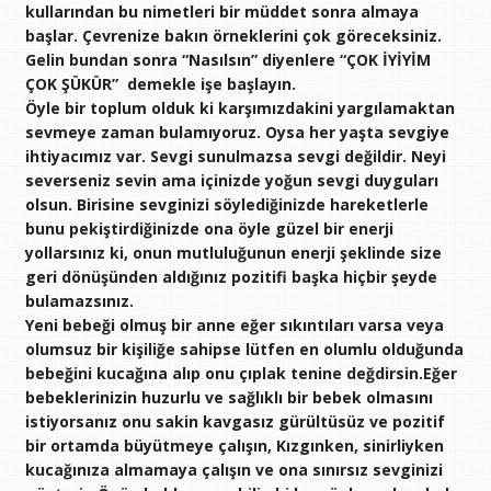
kullarından bu nimetleri bir müddet sonra almaya
başlar. Çevrenize bakın örneklerini çok göreceksiniz.
Gelin bundan sonra “Nasılsın” diyenlere “ÇOK İYİYİM
ÇOK ŞÜKÜR” demekle işe başlayın.
Öyle bir toplum olduk ki karşımızdakini yargılamaktan
sevmeye zaman bulamıyoruz. Oysa her yaşta sevgiye
ihtiyacımız var. Sevgi sunulmazsa sevgi değildir. Neyi
severseniz sevin ama içinizde yoğun sevgi duyguları
olsun. Birisine sevginizi söylediğinizde hareketlerle
bunu pekiştirdiğinizde ona öyle güzel bir enerji
yollarsınız ki, onun mutluluğunun enerji şeklinde size
geri dönüşünden aldığınız pozitifi başka hiçbir şeyde
bulamazsınız.
Yeni bebeği olmuş bir anne eğer sıkıntıları varsa veya
olumsuz bir kişiliğe sahipse lütfen en olumlu olduğunda
bebeğini kucağına alıp onu çıplak tenine değdirsin.Eğer
bebeklerinizin huzurlu ve sağlıklı bir bebek olmasını
istiyorsanız onu sakin kavgasız gürültüsüz ve pozitif
bir ortamda büyütmeye çalışın, Kızgınken, sinirliyken
kucağınıza almamaya çalışın ve ona sınırsız sevginizi