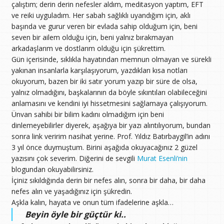
çalıştım; derin derin nefesler aldım, meditasyon yaptım, EFT
ve reiki uyguladım. Her sabah sağlıklı uyandığım için, aklı
başında ve gurur veren bir evlada sahip olduğum için, beni
seven bir ailem olduğu için, beni yalnız bırakmayan
arkadaşlarım ve dostlarım olduğu için şükrettim.
Gün içerisinde, sıklıkla hayatından memnun olmayan ve sürekli
yakınan insanlarla karşılaşıyorum, yazdıkları kısa notları
okuyorum, bazen bir iki satır yorum yazıp bir süre de olsa,
yalnız olmadığını, başkalarının da böyle sıkıntıları olabileceğini
anlamasını ve kendini iyi hissetmesini sağlamaya çalışıyorum.
Ünvan sahibi bir bilim kadını olmadığım için beni
dinlemeyebilirler diyerek, aşağıya bir yazı alıntılıyorum, bundan
sonra link veririm nasihat yerine. Prof. Yıldız Batırbaygil’in adını
3 yıl önce duymuştum. Birini aşağıda okuyacağınız 2 güzel
yazısını çok severim. Diğerini de sevgili
Murat Esenli’nin
blogundan okuyabilirsiniz.
İçiniz sıkıldığında derin bir nefes alın, sonra bir daha, bir daha
nefes alın ve yaşadığınız için şükredin.
Aşkla kalın, hayata ve onun tüm ifadelerine aşkla…
Beyin öyle bir güçtür ki..