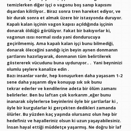
temizlerken diğer işçi o vagonu boş sanıp kapısını
dışardan kilitliyor.. Biraz sonra tren hareket ediyor, ve
bir durak sonra et almak üzere bir istasyonda duruyor.
Kapalı kalan işçinin vagon kapısı açıldığında işçinin
donarak öldüğü görülüyor. Fakat bir bakıyorlar ki,
vagonun ısısı normal ısıda yani dondurucuya
geçirilmemiş. Ama kapalı kalan işçi bunu bilmediği,
donarak öleceğini sandığı için beyin aynen donmanın
şartlarını hazırlayarak, donmanın tüm belirtilerek
göstererek vücudunu buna uyduruyor.. . Yani beyninizi
olumlu şeylere kanalize edin .
Bazı insanlar vardır, hep konuşurken daha yaşasam 1-2
sene daha yaşarım diye konuşup sık sık bunu
tekrar ederler ve kendilerine adeta bir ölüm zamanı
belirlerler. Ben bu laftan çok korkarım ,eğer bunu
inanarak söylerlerse beyinlerini öyle bir şartlarlar ki ,
öyle bir kurgularlar ki gerçekten dedikleri zamanda
ölürler. Bu yüzden kaç yaşında olursanız olun hep bir
hedefiniz ve hayalleriniz olsun ki uzun yaşayabilesiniz.
İnsan hayal ettiği müddetçe yaşarmış. Ne doğru bir laf