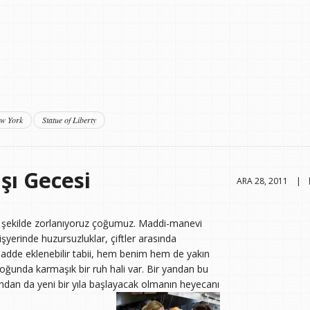
w York
Statue of Liberty
şı Gecesi
ARA 28, 2011 |
ip şekilde zorlanıyoruz çoğumuz. Maddi-manevi
 işyerinde huzursuzluklar, çiftler arasında
adde eklenebilir tabii, hem benim hem de yakın
oğunda karmaşık bir ruh hali var. Bir yandan bu
andan da yeni bir yıla başlayacak olmanın heyecanı