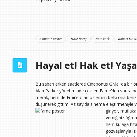
Ashton Kutcher
Hale Berry
New York
Robert De N
Hayal et! Hak et! Yaş
Bu sabah erken saatlerde Cinebonus GMall’da bir öng
Alan Parker yönetiminde çekilen Fame’den sonra p
merak, hem de Emir’e olan özlemim belki ona benzey
düşünerek gittim. Az sayıda sinema eleştirmeniyle v
giriyor, mutlaka
verdiğiniz öğren
hem kulağa hita
gözyaşlarıyla iz