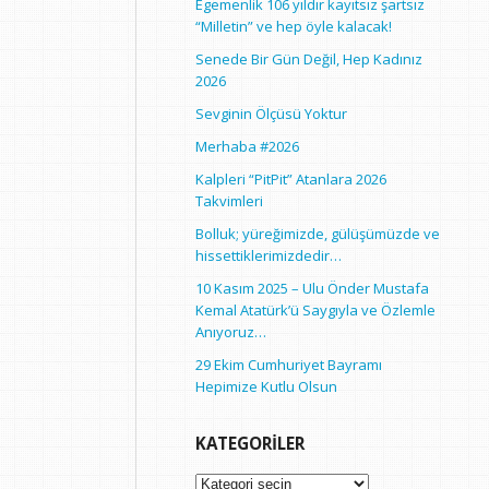
Egemenlik 106 yıldır kayıtsız şartsız
“Milletin” ve hep öyle kalacak!
Senede Bir Gün Değil, Hep Kadınız
2026
Sevginin Ölçüsü Yoktur
Merhaba #2026
Kalpleri “PitPit” Atanlara 2026
Takvimleri
Bolluk; yüreğimizde, gülüşümüzde ve
hissettiklerimizdedir…
10 Kasım 2025 – Ulu Önder Mustafa
Kemal Atatürk’ü Saygıyla ve Özlemle
Anıyoruz…
29 Ekim Cumhuriyet Bayramı
Hepimize Kutlu Olsun
KATEGORILER
Kategoriler