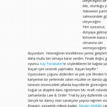
izleyeceğiniz b
bile, oturduğu 
Haloween partis
sahnesindeki gös
izleyeceğim.
Film süresince,
dünyaya gelirs
kimsenin bana 
olmasına izin
vermeyeceğimi
düşündüm. Yeteneğimin köreltilmesi yerine geliştir
daha mutlu biri olmaya karar verdim. Finale doğru 
oyuncu
Kay Panabaker
‘ın söylediklerini bir kağıda 
Başarı işini severek yapmaktır. Başarı keyiftir.”
Oyuncuların çoğunu dizilerden ve pek çok filmden h
kariyerinin bir yerlerinde zaten müzikle ve dansla uğ
tanesini önümüzdeki yıllarda başrollerde göreceği
Soğuk ve disiplinli dans öğretmeni Ms. Kraft rolünd
zamanlarda Law & Order: Trial by Jury dizilerinde canl
Gerçek bir dansçı olan sanatçının yaşına rağmen v
Rowan’i, egzantrik rollerin kadını
Megan Mullally
can