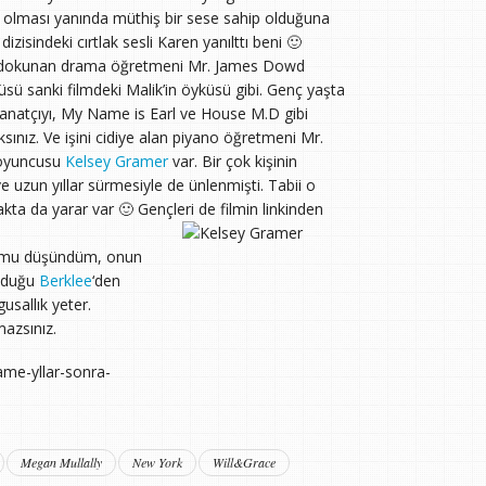
n olması yanında müthiş bir sese sahip olduğuna
zisindeki cırtlak sesli Karen yanılttı beni 🙂
 da dokunan drama öğretmeni Mr. James Dowd
sü sanki filmdeki Malik’in öyküsü gibi. Genç yaşta
anatçıyı, My Name is Earl ve House M.D gibi
ksınız. Ve işini cidiye alan piyano öğretmeni Mr.
i oyuncusu
Kelsey Gramer
var. Bir çok kişinin
 uzun yıllar sürmesiyle de ünlenmişti. Tabii o
akta da yarar var 🙂 Gençleri de filmin linkinden
lumu düşündüm, onun
kuduğu
Berklee
‘den
usallık yeter.
mazsınız.
ame-yllar-sonra-
Megan Mullally
New York
Will&Grace