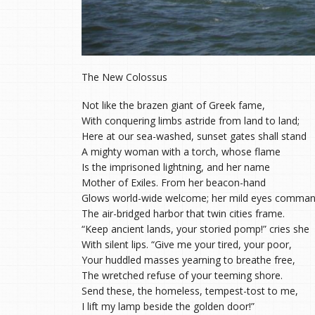
The New Colossus
Not like the brazen giant of Greek fame,
With conquering limbs astride from land to land;
Here at our sea-washed, sunset gates shall stand
A mighty woman with a torch, whose flame
Is the imprisoned lightning, and her name
Mother of Exiles. From her beacon-hand
Glows world-wide welcome; her mild eyes comma
The air-bridged harbor that twin cities frame.
“Keep ancient lands, your storied pomp!” cries she
With silent lips. “Give me your tired, your poor,
Your huddled masses yearning to breathe free,
The wretched refuse of your teeming shore.
Send these, the homeless, tempest-tost to me,
I lift my lamp beside the golden door!”