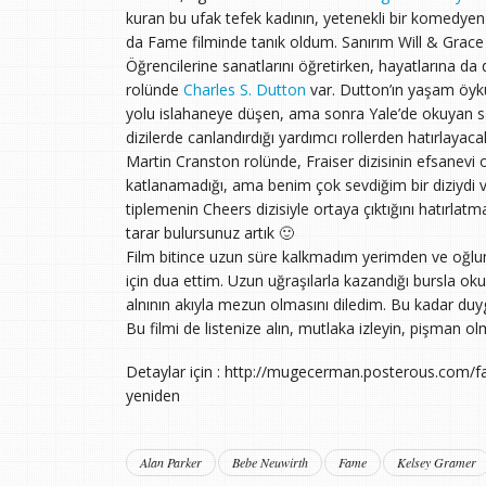
kuran bu ufak tefek kadının, yetenekli bir komedye
da Fame filminde tanık oldum. Sanırım Will & Grace di
Öğrencilerine sanatlarını öğretirken, hayatlarına
rolünde
Charles S. Dutton
var. Dutton’ın yaşam öykü
yolu islahaneye düşen, ama sonra Yale’de okuyan s
dizilerde canlandırdığı yardımcı rollerden hatırlayaca
Martin Cranston rolünde, Fraiser dizisinin efsanev
katlanamadığı, ama benim çok sevdiğim bir diziydi ve
tiplemenin Cheers dizisiyle ortaya çıktığını hatırlatm
tarar bulursunuz artık 🙂
Film bitince uzun süre kalkmadım yerimden ve oğ
için dua ettim. Uzun uğraşılarla kazandığı bursla o
alnının akıyla mezun olmasını diledim. Bu kadar duyg
Bu filmi de listenize alın, mutlaka izleyin, pişman ol
Detaylar için : http://mugecerman.posterous.com/f
yeniden
Alan Parker
Bebe Neuwirth
Fame
Kelsey Gramer