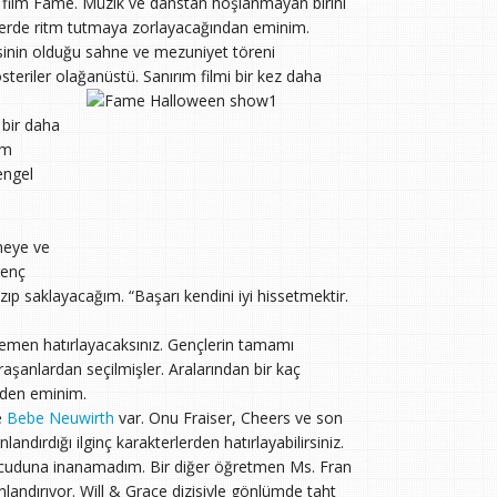
ir film Fame. Müzik ve danstan hoşlanmayan birini
yerde ritm tutmaya zorlayacağından eminim.
inin olduğu sahne ve mezuniyet töreni
teriler olağanüstü. Sanırım filmi bir kez daha
 bir daha
em
engel
meye ve
genç
yazıp saklayacağım. “Başarı kendini iyi hissetmektir.
emen hatırlayacaksınız. Gençlerin tamamı
raşanlardan seçilmişler. Aralarından bir kaç
mden eminim.
e
Bebe Neuwirth
var. Onu Fraiser, Cheers ve son
andırdığı ilginç karakterlerden hatırlayabilirsiniz.
ücuduna inanamadım. Bir diğer öğretmen Ms. Fran
landırıyor. Will & Grace dizisiyle gönlümde taht