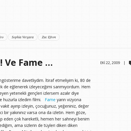
iro
Sophia Vergara
Zac Efron
a! Ve Fame …
EKI 22, 2009 |
österime davetliydim. İtiraf etmeliyim ki, 80 de
ek de eğlenerek izleyeceğimi sanmıyordum. Hem
en yetenekli gençleri izlersem azalır diye
e huzurla izledim filmi.
Fame
yarın vizyona
 vakit ayırıp izleyin, çocuğunuz, yeğeniniz, değer
ci bir yakınınız varsa ona da izletin. Hem göze,
p eden çok hareketli, hemen her sahneyi benim
lediğim, ama sizlerin de tüyleri diken diken