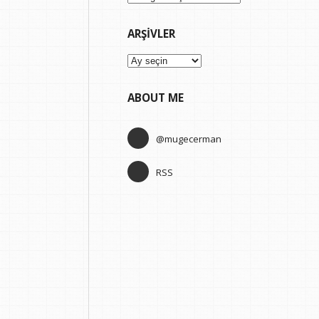
ARŞIVLER
Arşivler
ABOUT ME
@mugecerman
RSS