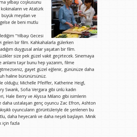
ma yılbaşı coşkusunu
 kokinaların ve Atatürk
rin büyük meydan ve
 gelse de beni mutlu
lediğim “Yılbaşı Gecesi
 gelen bir film. Kahkahalarla gülerken
dığım duygusal anlar yaşatan bir film.
zikler size pek güzel vakit geçirtecek. Sinemaya
e anlamı taşır bunu hep yazarım, filme
 gitmezseniz, gayet güzel eğlenir, gününüze daha
uh haline bürünürsünüz.
e olduğu; Michelle Pfeiffer, Katherine Heigl,
ary Swank, Sofia Vergara gibi ünlü kadın
i, Hale Berry ve Alyssa Milano gibi isimlerin
lmde daha ustalaşan genç oyuncu Zac Efron, Ashton
kışıklı oyuncuların görüntüleriyle de şenlenen bu
tlu, daha heyecanlı ve daha neşeli başlayın.
Minik
 için fazla