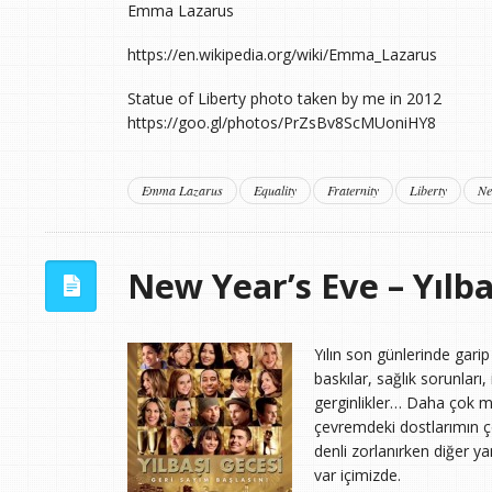
Emma Lazarus
https://en.wikipedia.org/wiki/Emma_Lazarus
Statue of Liberty photo taken by me in 2012
https://goo.gl/photos/PrZsBv8ScMUoniHY8
Emma Lazarus
Equality
Fraternity
Liberty
Ne
New Year’s Eve – Yılba
Yılın son günlerinde gar
baskılar, sağlık sorunları,
gerginlikler… Daha çok m
çevremdeki dostlarımın ç
denli zorlanırken diğer y
var içimizde.