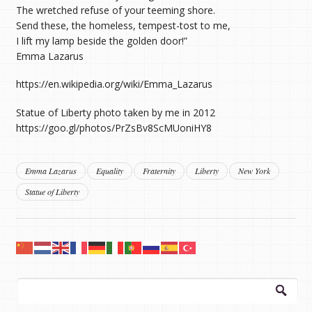
The wretched refuse of your teeming shore.
Send these, the homeless, tempest-tost to me,
I lift my lamp beside the golden door!”
Emma Lazarus
https://en.wikipedia.org/wiki/Emma_Lazarus
Statue of Liberty photo taken by me in 2012
https://goo.gl/photos/PrZsBv8ScMUoniHY8
Emma Lazarus
Equality
Fraternity
Liberty
New York
Statue of Liberty
Arama: