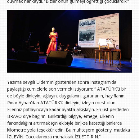
duymak harikaydı. “Bizler onun gülmeyi öğrettiği çocuklardık.”
Yazıma sevgili Didem’in gösteriden sonra Instagram’da
paylaştığı cümlelerle son vermek istiyorum: “ ATATÜRK’ü bir
de böyle dinleyin, ağlayın, duygulanın, gururlanın, hayıflanın.
Pınar Ayhan’dan ATATÜRK’ü dinleyin, izleyin mest olun.
Elleriniz patlayıncaya kadar ayakta alkışlayın. En üst perdeden
BRAVO diye bağırın. Biriktirdiği bilgiye, emeğe, ülkenin
farkındalığını artırmak için ekibiyle birlikte katettiği binlerce
kilometre yola teşekkür edin. Bu muhteşem gösteriyi mutlaka
İZLEYİN. Çocuklarınıza muhakkak İZLETTİRİN.”