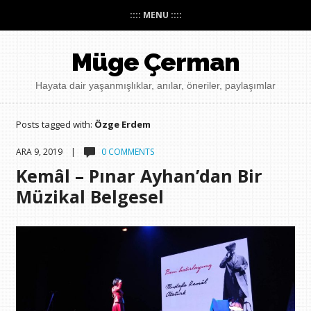
:::: MENU ::::
Müge Çerman
Hayata dair yaşanmışlıklar, anılar, öneriler, paylaşımlar
Posts tagged with:
Özge Erdem
ARA 9, 2019 |
0 COMMENTS
Kemâl – Pınar Ayhan’dan Bir
Müzikal Belgesel