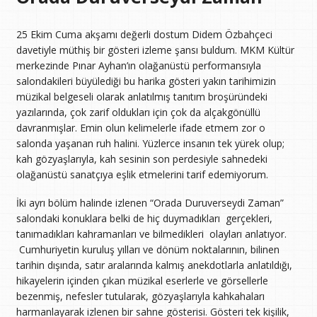
25 Ekim Cuma akşamı değerli dostum Didem Özbahçeci
davetiyle müthiş bir gösteri izleme şansı buldum. MKM Kültür
merkezinde Pınar Ayhan’ın olağanüstü performansıyla
salondakileri büyülediği bu harika gösteri yakın tarihimizin
müzikal belgeseli olarak anlatılmış tanıtım broşüründeki
yazılarında, çok zarif oldukları için çok da alçakgönüllü
davranmışlar. Emin olun kelimelerle ifade etmem zor o
salonda yaşanan ruh halini. Yüzlerce insanın tek yürek olup;
kah gözyaşlarıyla, kah sesinin son perdesiyle sahnedeki
olağanüstü sanatçıya eşlik etmelerini tarif edemiyorum.
İki ayrı bölüm halinde izlenen “Orada Duruverseydi Zaman”
salondaki konuklara belki de hiç duymadıkları gerçekleri,
tanımadıkları kahramanları ve bilmedikleri olayları anlatıyor.
Cumhuriyetin kuruluş yılları ve dönüm noktalarının, bilinen
tarihin dışında, satır aralarında kalmış anekdotlarla anlatıldığı,
hikayelerin içinden çıkan müzikal eserlerle ve görsellerle
bezenmiş, nefesler tutularak, gözyaşlarıyla kahkahaları
harmanlayarak izlenen bir sahne gösterisi. Gösteri tek kişilik,