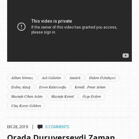
Alihan Sönmez
Aslı Gültekin
Atatürk
Didem Özbahçeci
Erdinç Aktuğ
Evren Kalaycıoğlu
Kemâl . Pınar Ayhan
Mustafa Cihan Aslan
Mustafa Kemal
Özge Erdem
Ulaş Koray Gökben
EKI 28, 2019 |
0 COMMENTS
Orada Duruverseydi Zaman