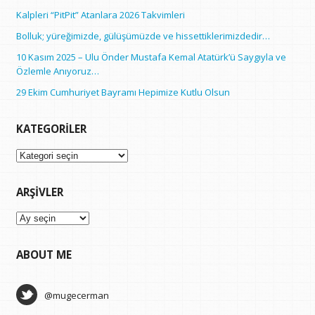
Kalpleri “PitPit” Atanlara 2026 Takvimleri
Bolluk; yüreğimizde, gülüşümüzde ve hissettiklerimizdedir…
10 Kasım 2025 – Ulu Önder Mustafa Kemal Atatürk’ü Saygıyla ve
Özlemle Anıyoruz…
29 Ekim Cumhuriyet Bayramı Hepimize Kutlu Olsun
KATEGORILER
Kategoriler
ARŞIVLER
Arşivler
ABOUT ME
@mugecerman