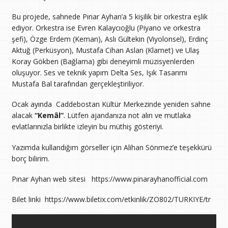
Bu projede, sahnede Pınar Ayhan’a 5 kişilik bir orkestra eşlik
ediyor. Orkestra ise Evren Kalaycıoğlu (Piyano ve orkestra
şefi), Özge Erdem (Keman), Aslı Gültekin (Viyolonsel), Erdinç
Aktuğ (Perküsyon), Mustafa Cihan Aslan (Klarnet) ve Ulaş
Koray Gökben (Bağlama) gibi deneyimli müzisyenlerden
oluşuyor. Ses ve teknik yapım Delta Ses, Işık Tasarımı
Mustafa Bal tarafından gerçekleştiriliyor.
Ocak ayında Caddebostan Kültür Merkezinde yeniden sahne
alacak
“Kemâl”
. Lütfen ajandanıza not alın ve mutlaka
evlatlarınızla birlikte izleyin bu müthiş gösteriyi.
Yazımda kullandığım görseller için Alihan Sönmez’e teşekkürü
borç bilirim.
Pınar Ayhan web sitesi https://www.pinarayhanofficial.com
Bilet linki https://www.biletix.com/etkinlik/ZO802/TURKIYE/tr