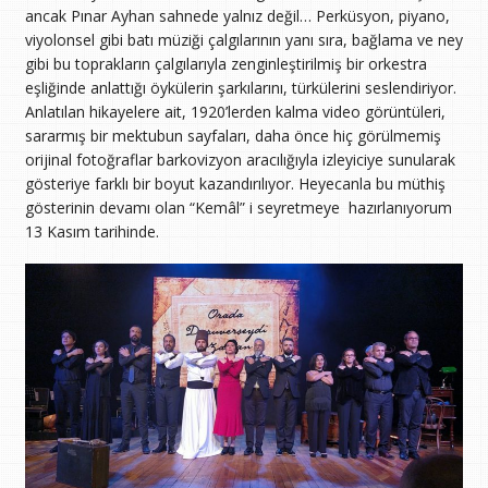
ancak Pınar Ayhan sahnede yalnız değil… Perküsyon, piyano,
viyolonsel gibi batı müziği çalgılarının yanı sıra, bağlama ve ney
gibi bu toprakların çalgılarıyla zenginleştirilmiş bir orkestra
eşliğinde anlattığı öykülerin şarkılarını, türkülerini seslendiriyor.
Anlatılan hikayelere ait, 1920’lerden kalma video görüntüleri,
sararmış bir mektubun sayfaları, daha önce hiç görülmemiş
orijinal fotoğraflar barkovizyon aracılığıyla izleyiciye sunularak
gösteriye farklı bir boyut kazandırılıyor. Heyecanla bu müthiş
gösterinin devamı olan “Kemâl” i seyretmeye hazırlanıyorum
13 Kasım tarihinde.