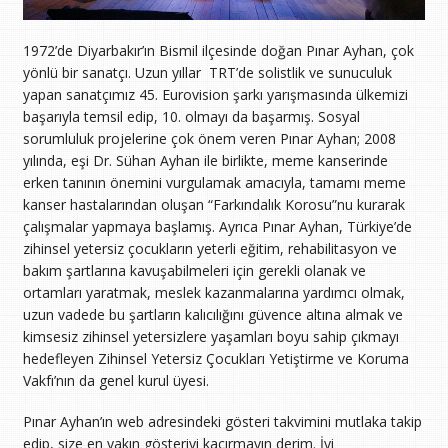
1972’de Diyarbakır’ın Bismil ilçesinde doğan Pınar Ayhan, çok
yönlü bir sanatçı. Uzun yıllar TRT’de solistlik ve sunuculuk
yapan sanatçımız 45. Eurovision şarkı yarışmasında ülkemizi
başarıyla temsil edip, 10. olmayı da başarmış. Sosyal
sorumluluk projelerine çok önem veren Pınar Ayhan; 2008
yılında, eşi Dr. Sühan Ayhan ile birlikte, meme kanserinde
erken tanının önemini vurgulamak amacıyla, tamamı meme
kanser hastalarından oluşan “Farkındalık Korosu”nu kurarak
çalışmalar yapmaya başlamış. Ayrıca Pınar Ayhan, Türkiye’de
zihinsel yetersiz çocukların yeterli eğitim, rehabilitasyon ve
bakım şartlarına kavuşabilmeleri için gerekli olanak ve
ortamları yaratmak, meslek kazanmalarına yardımcı olmak,
uzun vadede bu şartların kalıcılığını güvence altına almak ve
kimsesiz zihinsel yetersizlere yaşamları boyu sahip çıkmayı
hedefleyen Zihinsel Yetersiz Çocukları Yetiştirme ve Koruma
Vakfı’nın da genel kurul üyesi.
Pınar Ayhan’ın web adresindeki gösteri takvimini mutlaka takip
edip, size en yakın gösteriyi kaçırmayın derim. İyi