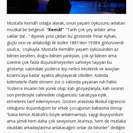
Mustafa Kemâl’i odağa alarak, onun yaşam öyküsünü anlatan
müzikal bir belgesel
“Kemâl”
. “Tarih çok şey anlatır ama
saklar da!…” diyerek yola çıkılan bu gösteride Pınar Ayhan,
güçlü sesi ve anlatıcılığı ile bizleri 1881’den 1938’e götürüverdi
usulca, coşkuyla. Mustafa Kemâl’in yaşam öyküsünden az
bilinen kesitleri, doğru bilinen yanlışları, çok iyi bilinen ama
üzerine çok fazla düşünülmeyenleri sahneye taşıyan bu
gösteriyi; salondaki yüzlerce kişi nefesi kesilerek ve avuçları
kızarıncaya kadar ayakta alkışlayarak izlediler. Aslında
kelimelerle ifade etmem zor o salonda yaşanan ruh halini.
Yüzlerce insanın tek yürek olup; kah gözyaşlarıyla, kah sesinin
son perdesiyle sahnedeki olağanüstü sanatçıya eşlik
etmelerini tarif edemiyorum. Gösteri arasında ilkokul öğrencisi
olduğunu düşündüğüm bir erkek çocuğunun babasına dönüp
“bana kimse Atatürk’ü böyle anlatmamıştı, saygı duyuyordum
ama şimdi hem daha çok seviyorum Ata’mızı, hem de mutlaka
okuldaki arkadaşlarıma anlatacağım onlar da bilsinler” dediğini