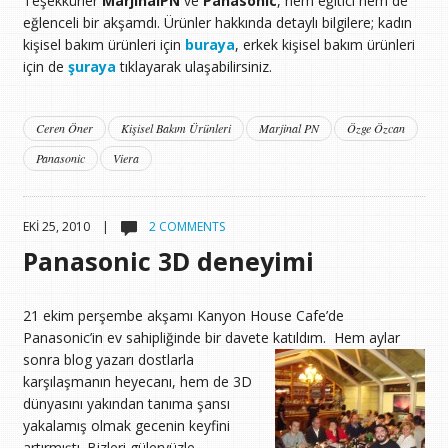
Teşekkürler
MarjinalPN
ve
Panasonic
, hem eğitici hem de
eğlenceli bir akşamdı. Ürünler hakkında detaylı bilgilere; kadın
kişisel bakım ürünleri için
buraya
, erkek kişisel bakım ürünleri
için de
şuraya
tıklayarak ulaşabilirsiniz.
Ceren Öner
Kişisel Bakım Ürünleri
Marjinal PN
Özge Özcan
Panasonic
Viera
EKI 25, 2010 |
2 COMMENTS
Panasonic 3D deneyimi
21 ekim perşembe akşamı Kanyon House Cafe’de
Panasonic’in ev sahipliğinde bir davete katıldım.
Hem aylar
sonra blog yazarı dostlarla
karşılaşmanın heyecanı, hem de 3D
dünyasını yakından tanıma şansı
yakalamış olmak gecenin keyfini
artırmıştı. Bizleri güleryüzle