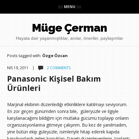
:::: MENU ::::
Müge Çerman
Hayata dair yaşanmışlıklar, anılar, öneriler, paylaşımlar
Posts tagged with:
Özge Özcan
NIS 19, 2011 |
2 COMMENTS
Panasonic Kişisel Bakım
Ürünleri
Marjinal ekibinin düzenlediği etkinliklere katılmayı seviyorum.
En zor geçen günümden sonra bile, güleryüzle ve ilgiyle
karşılanacağımı bildiğim için mutlaka gücümü toplayıp onların
organizasyonlarına gitmeye çalışırım. Bu kez de yanılmadım,
yine bütün ekip güleyüzle, isimleriyle hitap ederek kapıda
karşılıyorlardı gelen konukları. Daveti düzenleyenlerin, toplantı