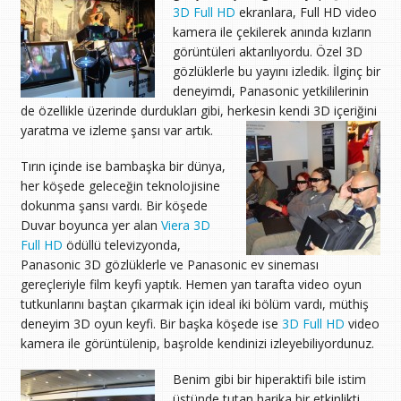
3D Full HD
ekranlara, Full HD video
kamera ile çekilerek anında kızların
görüntüleri aktarılıyordu. Özel 3D
gözlüklerle bu yayını izledik. İlginç bir
deneyimdi, Panasonic yetkililerinin
de özellikle üzerinde durdukları gibi, herkesin kendi 3D içeriğini
yaratma ve izleme şansı var artık.
Tırın içinde ise bambaşka bir dünya,
her köşede geleceğin teknolojisine
dokunma şansı vardı. Bir köşede
Duvar boyunca yer alan
Viera 3D
Full HD
ödüllü televizyonda,
Panasonic 3D gözlüklerle ve Panasonic ev sineması
gereçleriyle film keyfi yaptık. Hemen yan tarafta video oyun
tutkunlarını baştan çıkarmak için ideal iki bölüm vardı, müthiş
deneyim 3D oyun keyfi. Bir başka köşede ise
3D Full HD
video
kamera ile görüntülenip, başrolde kendinizi izleyebiliyordunuz.
Benim gibi bir hiperaktifi bile istim
üstünde tutan harika bir etkinlikti,