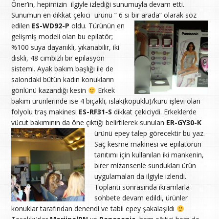
Öner’in, hepimizin ilgiyle izlediği sunumuyla devam etti.
Sunumun en dikkat çekici ürünü ” 6 sı bir arada” olarak söz
edilen
ES-WD92-P
oldu.
Türünün en
gelişmiş modeli olan bu epilatör;
%100 suya dayanıklı, yıkanabilir, iki
diskli, 48 cımbızlı bir epilasyon
sistemi. Ayak bakım başlığı ile de
salondaki bütün kadın konukların
gönlünü kazandığı kesin
Erkek
bakım ürünlerinde ise 4 bıçaklı, ıslak(köpüklü)/kuru işlevi olan
folyolu traş makinesi
ES-RF31-S
dikkat çekiciydi. Erkeklerde
vücut bakımının da öne çıktığı belirtilerek sunulan
ER-GY30-K
ürünü epey talep görecektir bu yaz.
Saç kesme makinesi ve epilatörün
tanıtımı için kullanılan iki mankenin,
birer mizansenle sundukları ürün
uygulamaları da ilgiyle izlendi.
Toplantı sonrasında ikramlarla
sohbete devam edildi, ürünler
konuklar tarafından denendi ve tabii epey şakalaşıldı