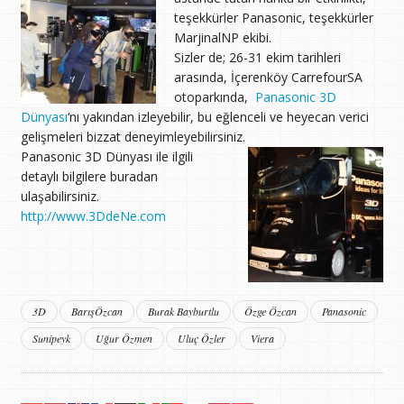
teşekkürler Panasonic, teşekkürler
MarjinalNP ekibi.
Sizler de; 26-31 ekim tarihleri
arasında, İçerenköy CarrefourSA
otoparkında,
Panasonic 3D
Dünyası
‘nı yakından izleyebilir, bu eğlenceli ve heyecan verici
gelişmeleri bizzat deneyimleyebilirsiniz.
Panasonic 3D Dünyası ile ilgili
detaylı bilgilere buradan
ulaşabilirsiniz.
http://www.3DdeNe.com
3D
BarışÖzcan
Burak Bayburtlu
Özge Özcan
Panasonic
Sunipeyk
Uğur Özmen
Uluç Özler
Viera