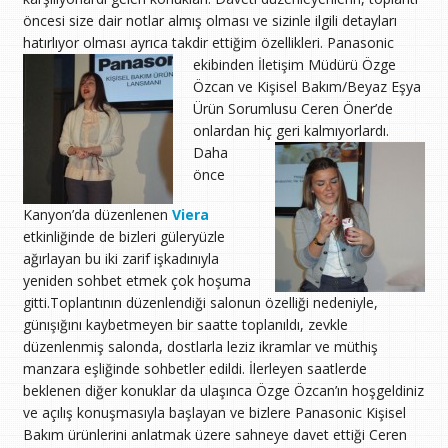
öncesi size dair notlar almış olması ve sizinle ilgili detayları
hatırlıyor olması ayrıca takdir ettiğim özellikleri.
Panasonic
ekibinden İletişim Müdürü Özge
Özcan ve Kişisel Bakım/Beyaz Eşya
Ürün Sorumlusu Ceren Öner’de
onlardan hiç geri kalmıyorlardı.
Daha
önce
Kanyon’da düzenlenen
Viera
etkinliğinde de bizleri güleryüzle
ağırlayan bu iki zarif işkadınıyla
yeniden sohbet etmek çok hoşuma
gitti.Toplantının düzenlendiği salonun özelliği nedeniyle,
günışığını kaybetmeyen bir saatte toplanıldı, zevkle
düzenlenmiş salonda, dostlarla leziz ikramlar ve müthiş
manzara eşliğinde sohbetler edildi. İlerleyen saatlerde
beklenen diğer konuklar da ulaşınca Özge Özcan’ın hoşgeldiniz
ve açılış konuşmasıyla başlayan ve bizlere Panasonic Kişisel
Bakım ürünlerini anlatmak üzere sahneye davet ettiği Ceren