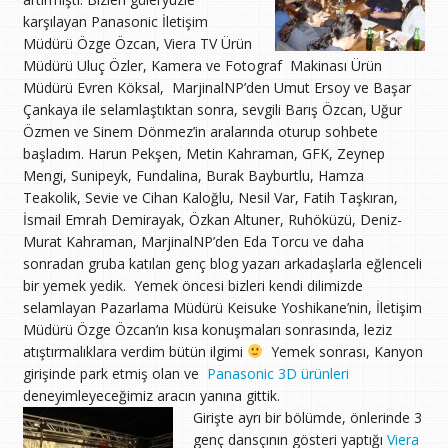
karşılayan Panasonic İletişim
Müdürü Özge Özcan, Viera TV Ürün
Müdürü Uluç Özler, Kamera ve Fotograf Makinası Ürün
Müdürü Evren Köksal, MarjinalNP’den Umut Ersoy ve Başar
Çankaya ile selamlaştıktan sonra, sevgili Barış Özcan, Uğur
Özmen ve Sinem Dönmez’in aralarında oturup sohbete
başladım. Harun Pekşen, Metin Kahraman, GFK, Zeynep
Mengi, Sunipeyk, Fundalina, Burak Bayburtlu, Hamza
Teakolik, Sevie ve Cihan Kaloğlu, Nesil Var, Fatih Taşkıran,
İsmail Emrah Demirayak, Özkan Altuner, Ruhöküzü, Deniz-
Murat Kahraman, MarjinalNP’den Eda Torcu ve daha
sonradan gruba katılan genç blog yazarı arkadaşlarla eğlenceli
bir yemek yedik. Yemek öncesi bizleri kendi dilimizde
selamlayan Pazarlama Müdürü
Keisuke Yoshikane’nin, İletişim
Müdürü Özge Özcan’ın kısa konuşmaları sonrasında, leziz
atıştırmalıklara verdim bütün ilgimi
Yemek sonrası, Kanyon
girişinde park etmiş olan ve
Panasonic 3D ürünleri
deneyimleyeceğimiz aracın yanına gittik.
Girişte ayrı bir bölümde, önlerinde 3
genç dansçının gösteri yaptığı
Viera