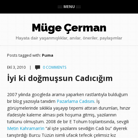
:::: MENU ::::
Müge Çerman
Hayata dair yaşanmışlıklar, anılar, öneriler, paylaşımlar
Posts tagged with:
Puma
EKI 3, 2010 |
0 COMMENTS
İyi ki doğmuşsun Cadıcığım
2007 yılında googleda arama yaparken rastlantıyla bulduğum
bir blog yazısıyla tanıdım
Pazarlama Cadısını
. İş
görüşmelerinde sıklıkla yaşayıp tepemi attıran durumları, hınzır
ifadesiyle kaleme alması pek hoşuma gitmiş, yazılarının
tutkunu olmuştum. 2008 de bir E Tohum toplantısında, sevgili
Metin Kahraman’ın
“al işte yazılarını sevdiğin Cadı bu” diyerek
tanıştırdığı Burcu Tüzün isimli ufacık tefecik çelimsiz kız