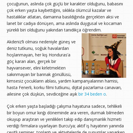
çocuğunun, aslında çok güçlü bir karakter olduğunu, babasını
çok erken yaşta kaybettiğini, sıklıkla ölümcül kazalar ve
hastalıklar atlatan, damarına basıldığında gerçekten aksi ve
lanet bir cadıya dönüşen, ama aslında duygusal ve kocaman
yürekli biri olduğunu yakından tanıdıkça öğrendim.
Akdeniz’li olması nedeniyle güneş ve
deniz tutkunu, soğuk havalardan
hoşlanmayan, her kış Honduras’a
göç kararı alan, gerçek bir
hayvansever, elini kirletmekten
sakınmayan bir barınak gönüllüsü,
kimsesiz çocukların ablası, yardım kampanyalarının hamisi,
hasta Fenerli, korku filmi tutkunu, dijital pazarlama canavarı,
ailesine çok düşkün, sevdiceğine aşık
bir 34 beden o
.
Çok erken yaşta başladığı çalışma hayatuna sadece, tehlikeli
bir boyun omur kırığı döneminde ara veren, durmak bilmeden
okuyup araştıran ve yenilikleri takip edip danışmanlık hizmeti
verdiği firmalara uyarlayan Burcu’ya; aktif iş hayatının yanında
çeşitli seminer, toplantı ve aktivitelerde de sunumlar yaparken