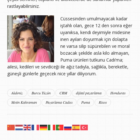
rastlayabilirsiniz.
Cüssesinden umulmayacak kadar
iştahlı olan, gece 12 den sonra eğer
uyanıksa, kendi deyimiyle midesine
inen ayıları doyurmak için dolapta
ne varsa silip süpürebilen ve moral
bozacak şekilde asla kilo almayan,
Puma ürünleri tutkunu Cadı’ma;
ailesi, kedileri ve sevdiceği ile ağız tadıyla, sağlıkla, bereketle,
güneşli günlerle geçecek nice yıllar diliyorum.
Akdeniz
Burcu Tüzün
CRM
dijital pazarlama
Honduras
Metin Kahraman
Pazarlama Cadısı
Puma
Rixos