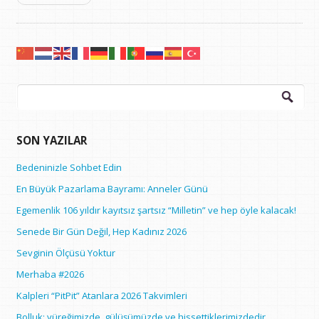
Arama:
SON YAZILAR
Bedeninizle Sohbet Edin
En Büyük Pazarlama Bayramı: Anneler Günü
Egemenlik 106 yıldır kayıtsız şartsız “Milletin” ve hep öyle kalacak!
Senede Bir Gün Değil, Hep Kadınız 2026
Sevginin Ölçüsü Yoktur
Merhaba #2026
Kalpleri “PitPit” Atanlara 2026 Takvimleri
Bolluk; yüreğimizde, gülüşümüzde ve hissettiklerimizdedir…