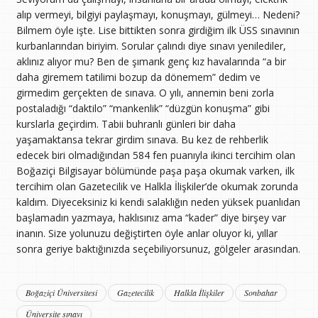
alıp vermeyi, bilgiyi paylaşmayı, konuşmayı, gülmeyi… Nedeni?
Bilmem öyle işte. Lise bittikten sonra girdiğim ilk ÜSS sınavının
kurbanlarından biriyim. Sorular çalındı diye sınavı yenilediler,
aklınız alıyor mu? Ben de şımarık genç kız havalarında “a bir
daha giremem tatilimi bozup da dönemem” dedim ve
girmedim gerçekten de sınava. O yılı, annemin beni zorla
postaladığı “daktilo” “mankenlik” “düzgün konuşma” gibi
kurslarla geçirdim. Tabii buhranlı günleri bir daha
yaşamaktansa tekrar girdim sınava. Bu kez de rehberlik
edecek biri olmadığından 584 fen puanıyla ikinci tercihim olan
Boğaziçi Bilgisayar bölümünde paşa paşa okumak varken, ilk
tercihim olan Gazetecilik ve Halkla İlişkiler’de okumak zorunda
kaldım. Diyeceksiniz ki kendi salaklığın neden yüksek puanlıdan
başlamadın yazmaya, haklısınız ama “kader” diye birşey var
inanın. Size yolunuzu değiştirten öyle anlar oluyor ki, yıllar
sonra geriye baktığınızda seçebiliyorsunuz, gölgeler arasından.
Boğaziçi Üniversitesi
Gazetecilik
Halkla İlişkiler
Sonbahar
Üniversite sınavı