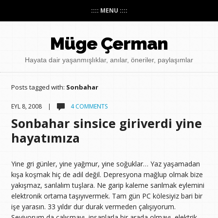
:::: MENU ::::
Müge Çerman
Hayata dair yaşanmışlıklar, anılar, öneriler, paylaşımlar
Posts tagged with:
Sonbahar
EYL 8, 2008 |
4 COMMENTS
Sonbahar sinsice giriverdi yine
hayatımıza
Yine gri günler, yine yağmur, yine soğuklar… Yaz yaşamadan
kışa koşmak hiç de adil değil. Depresyona mağlup olmak bize
yakışmaz, sarılalım tuşlara. Ne garip kaleme sarılmak eylemini
elektronik ortama taşıyıvermek. Tam gün PC kölesiyiz bari bir
işe yarasın. 33 yıldır dur durak vermeden çalışıyorum.
Seviyorum da çalışmayı, insanlarla bir arada olmayı, elektrik