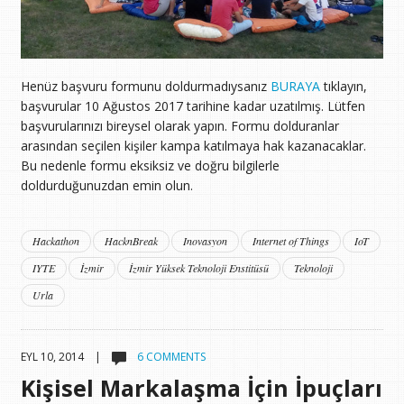
Henüz başvuru formunu doldurmadıysanız
BURAYA
tıklayın,
başvurular 10 Ağustos 2017 tarihine kadar uzatılmış. Lütfen
başvurularınızı bireysel olarak yapın. Formu dolduranlar
arasından seçilen kişiler kampa katılmaya hak kazanacaklar.
Bu nedenle formu eksiksiz ve doğru bilgilerle
doldurduğunuzdan emin olun.
Hackathon
HacknBreak
Inovasyon
Internet of Things
IoT
IYTE
İzmir
İzmir Yüksek Teknoloji Enstitüsü
Teknoloji
Urla
EYL 10, 2014 |
6 COMMENTS
Kişisel Markalaşma İçin İpuçları