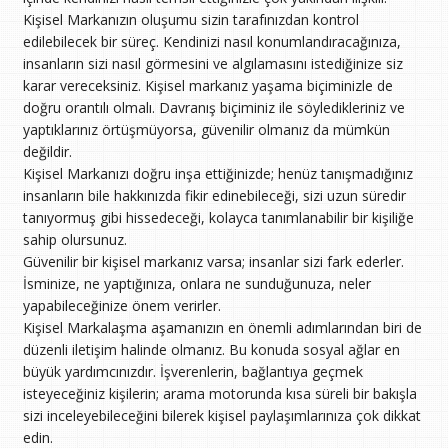
Kişisel Markanızın oluşumu sizin tarafınızdan kontrol
edilebilecek bir süreç. Kendinizi nasıl konumlandıracağınıza,
insanların sizi nasıl görmesini ve algılamasını istediğinize siz
karar vereceksiniz. Kişisel markanız yaşama biçiminizle de
doğru orantılı olmalı. Davranış biçiminiz ile söyledikleriniz ve
yaptıklarınız örtüşmüyorsa, güvenilir olmanız da mümkün
değildir.
Kişisel Markanızı doğru inşa ettiğinizde; henüz tanışmadığınız
insanların bile hakkınızda fikir edinebileceği, sizi uzun süredir
tanıyormuş gibi hissedeceği, kolayca tanımlanabilir bir kişiliğe
sahip olursunuz.
Güvenilir bir kişisel markanız varsa; insanlar sizi fark ederler.
İsminize, ne yaptığınıza, onlara ne sunduğunuza, neler
yapabileceğinize önem verirler.
Kişisel Markalaşma aşamanızın en önemli adımlarından biri de
düzenli iletişim halinde olmanız. Bu konuda sosyal ağlar en
büyük yardımcınızdır. İşverenlerin, bağlantıya geçmek
isteyeceğiniz kişilerin; arama motorunda kısa süreli bir bakışla
sizi inceleyebileceğini bilerek kişisel paylaşımlarınıza çok dikkat
edin.