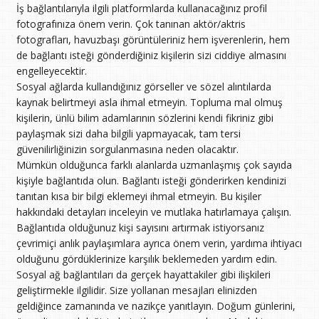
İş bağlantılarıyla ilgili platformlarda kullanacağınız profil
fotografınıza önem verin. Çok tanınan aktör/aktris
fotografları, havuzbaşı görüntüleriniz hem işverenlerin, hem
de bağlantı isteği gönderdiğiniz kişilerin sizi ciddiye almasını
engelleyecektir.
Sosyal ağlarda kullandığınız görseller ve sözel alıntılarda
kaynak belirtmeyi asla ihmal etmeyin. Topluma mal olmuş
kişilerin, ünlü bilim adamlarının sözlerini kendi fikriniz gibi
paylaşmak sizi daha bilgili yapmayacak, tam tersi
güvenilirliğinizin sorgulanmasına neden olacaktır.
Mümkün olduğunca farklı alanlarda uzmanlaşmış çok sayıda
kişiyle bağlantıda olun. Bağlantı isteği gönderirken kendinizi
tanıtan kısa bir bilgi eklemeyi ihmal etmeyin. Bu kişiler
hakkındaki detayları inceleyin ve mutlaka hatırlamaya çalışın.
Bağlantıda olduğunuz kişi sayısını artırmak istiyorsanız
çevrimiçi anlık paylaşımlara ayrıca önem verin, yardıma ihtiyacı
olduğunu gördüklerinize karşılık beklemeden yardım edin.
Sosyal ağ bağlantıları da gerçek hayattakiler gibi ilişkileri
geliştirmekle ilgilidir. Size yollanan mesajları elinizden
geldiğince zamanında ve nazikçe yanıtlayın. Doğum günlerini,