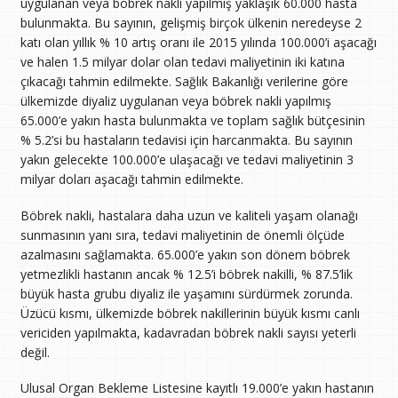
uygulanan veya böbrek nakli yapılmış yaklaşık 60.000 hasta
bulunmakta. Bu sayının, gelişmiş birçok ülkenin neredeyse 2
katı olan yıllık % 10 artış oranı ile 2015 yılında 100.000’i aşacağı
ve halen 1.5 milyar dolar olan tedavi maliyetinin iki katına
çıkacağı tahmin edilmekte. Sağlık Bakanlığı verilerine göre
ülkemizde diyaliz uygulanan veya böbrek nakli yapılmış
65.000’e yakın hasta bulunmakta ve toplam sağlık bütçesinin
% 5.2’si bu hastaların tedavisi için harcanmakta. Bu sayının
yakın gelecekte 100.000’e ulaşacağı ve tedavi maliyetinin 3
milyar doları aşacağı tahmin edilmekte.
Böbrek nakli, hastalara daha uzun ve kaliteli yaşam olanağı
sunmasının yanı sıra, tedavi maliyetinin de önemli ölçüde
azalmasını sağlamakta. 65.000’e yakın son dönem böbrek
yetmezlikli hastanın ancak % 12.5’i böbrek nakilli, % 87.5’lik
büyük hasta grubu diyaliz ile yaşamını sürdürmek zorunda.
Üzücü kısmı, ülkemizde böbrek nakillerinin büyük kısmı canlı
vericiden yapılmakta, kadavradan böbrek nakli sayısı yeterli
değil.
Ulusal Organ Bekleme Listesine kayıtlı 19.000’e yakın hastanın