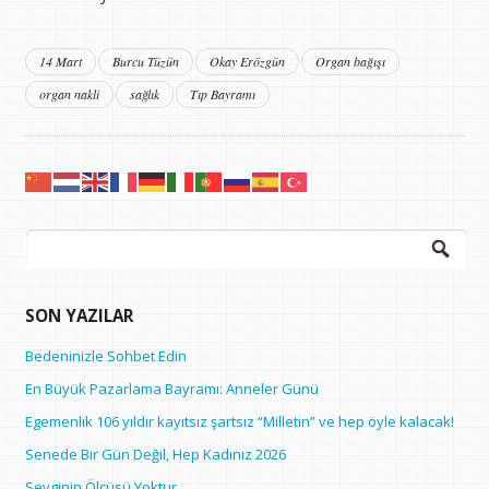
14 Mart
Burcu Tüzün
Okay Erözgün
Organ bağışı
organ nakli
sağlık
Tıp Bayramı
Arama:
SON YAZILAR
Bedeninizle Sohbet Edin
En Büyük Pazarlama Bayramı: Anneler Günü
Egemenlik 106 yıldır kayıtsız şartsız “Milletin” ve hep öyle kalacak!
Senede Bir Gün Değil, Hep Kadınız 2026
Sevginin Ölçüsü Yoktur