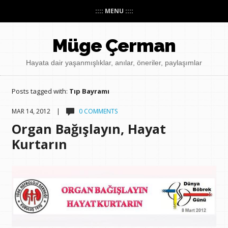
:::: MENU ::::
Müge Çerman
Hayata dair yaşanmışlıklar, anılar, öneriler, paylaşımlar
Posts tagged with:
Tıp Bayramı
MAR 14, 2012 |
0 COMMENTS
Organ Bağışlayın, Hayat
Kurtarın