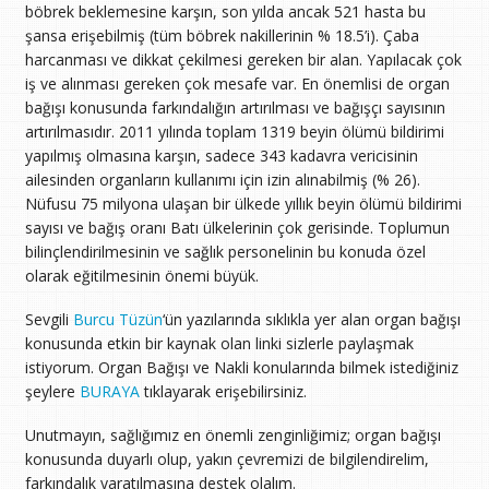
böbrek beklemesine karşın, son yılda ancak 521 hasta bu
şansa erişebilmiş (tüm böbrek nakillerinin % 18.5’i). Çaba
harcanması ve dikkat çekilmesi gereken bir alan. Yapılacak çok
iş ve alınması gereken çok mesafe var. En önemlisi de organ
bağışı konusunda farkındalığın artırılması ve bağışçı sayısının
artırılmasıdır. 2011 yılında toplam 1319 beyin ölümü bildirimi
yapılmış olmasına karşın, sadece 343 kadavra vericisinin
ailesinden organların kullanımı için izin alınabilmiş (% 26).
Nüfusu 75 milyona ulaşan bir ülkede yıllık beyin ölümü bildirimi
sayısı ve bağış oranı Batı ülkelerinin çok gerisinde. Toplumun
bilinçlendirilmesinin ve sağlık personelinin bu konuda özel
olarak eğitilmesinin önemi büyük.
Sevgili
Burcu Tüzün
‘ün yazılarında sıklıkla yer alan organ bağışı
konusunda etkin bir kaynak olan linki sizlerle paylaşmak
istiyorum. Organ Bağışı ve Nakli konularında bilmek istediğiniz
şeylere
BURAYA
tıklayarak erişebilirsiniz.
Unutmayın, sağlığımız en önemli zenginliğimiz; organ bağışı
konusunda duyarlı olup, yakın çevremizi de bilgilendirelim,
farkındalık yaratılmasına destek olalım.