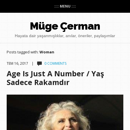
:::: MENU ::::
Müge Çerman
Hayata dair yaşanmışlıklar, anılar, öneriler, paylaşımlar
Posts tagged with:
Woman
TEM 16, 2017 |
0 COMMENTS
Age Is Just A Number / Yaş
Sadece Rakamdır