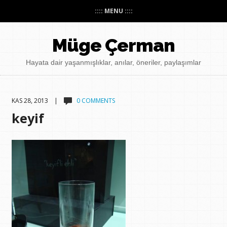
:::: MENU ::::
Müge Çerman
Hayata dair yaşanmışlıklar, anılar, öneriler, paylaşımlar
KAS 28, 2013 |
0 COMMENTS
keyif