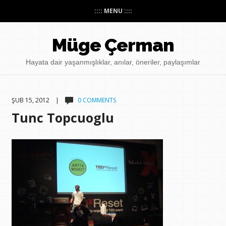
:::: MENU ::::
Müge Çerman
Hayata dair yaşanmışlıklar, anılar, öneriler, paylaşımlar
ŞUB 15, 2012 |
0 COMMENTS
Tunc Topcuoglu