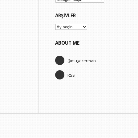
ARŞIVLER
Arşivler
ABOUT ME
@mugecerman
RSS