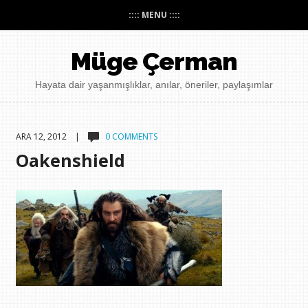
:::: MENU ::::
Müge Çerman
Hayata dair yaşanmışlıklar, anılar, öneriler, paylaşımlar
ARA 12, 2012 |
0 COMMENTS
Oakenshield