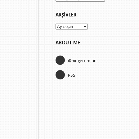
ARŞIVLER
Arşivler
ABOUT ME
@mugecerman
RSS