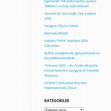
Egemenlik 106 yıldır kayıtsız şartsız
“Milletin” ve hep öyle kalacak!
Senede Bir Gün Değil, Hep Kadınız
2026
Sevginin Ölçüsü Yoktur
Merhaba #2026
Kalpleri “PitPit” Atanlara 2026
Takvimleri
Bolluk; yüreğimizde, gülüşümüzde ve
hissettiklerimizdedir…
10 Kasım 2025 – Ulu Önder Mustafa
Kemal Atatürk’ü Saygıyla ve Özlemle
Anıyoruz…
29 Ekim Cumhuriyet Bayramı
Hepimize Kutlu Olsun
KATEGORILER
Kategoriler