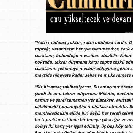
“Hattı müdafaa yoktur, sathı müdafaa vardır. O 
toprağı, vatandaşın kanıyla ıslanmadıkça, terk
cüzütamı, bulunduğu mevziden atılabilir. Fakat
noktada, tekrar düşmana karşı cephe teşkil ed
cüzütamın çekilmeye mecbur olduğunu gören cü
mevzide nihayete kadar sebat ve mukavemete 
“Biz bir amaç takibediyoruz. Bu amacımız öteden 
şimdi de onu tekrar ediyorum: Milletin, devleti
namus ve şeref tamamen yer alacaktır. Müstaki
dâhilindeki tamamiyetini muhafaza etmektir. Bu
memleketimizin ellide biri değil, her tarafı tahrib
bu topraklar üstünde bir tepeye çıkacağız ve o
dolayı iki karış yer işgal edilmiş, üç beş köy ta
Ben size açık söyliyeyim; efendiler bazı yerler iş