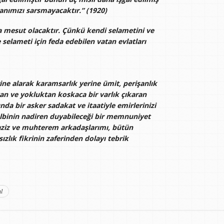
manımızı sarsmayacaktır.” (1920)
 mesut olacaktır. Çünkü kendi selametini ve
 selameti için feda edebilen vatan evlatları
ne alarak karamsarlık yerine ümit, perişanlık
an ve yokluktan koskaca bir varlık çıkaran
da bir asker sadakat ve itaatiyle emirlerinizi
albinin nadiren duyabileceği bir memnuniyet
 aziz ve muhterem arkadaşlarımı, bütün
ızlık fikrinin zaferinden dolayı tebrik
l