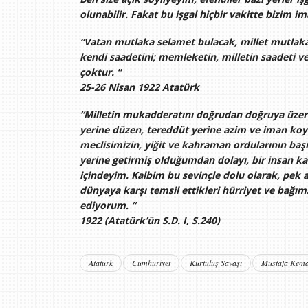
olunabilir. Fakat bu işgal hiçbir vakitte bizim i
“Vatan mutlaka selamet bulacak, millet mutlaka
kendi saadetini; memleketin, milletin saadeti ve
çoktur. “
25-26 Nisan 1922 Atatürk
“Milletin mukadderatını doğrudan doğruya üzeri
yerine düzen, tereddüt yerine azim ve iman koy
meclisimizin, yiğit ve kahraman ordularının başın
yerine getirmiş olduğumdan dolayı, bir insan k
içindeyim. Kalbim bu sevinçle dolu olarak, pek
dünyaya karşı temsil ettikleri hürriyet ve bağıms
ediyorum. “
1922 (Atatürk’ün S.D. I, S.240)
Atatürk
Cumhuriyet
Kurtuluş Savaşı
Mustafa Kema