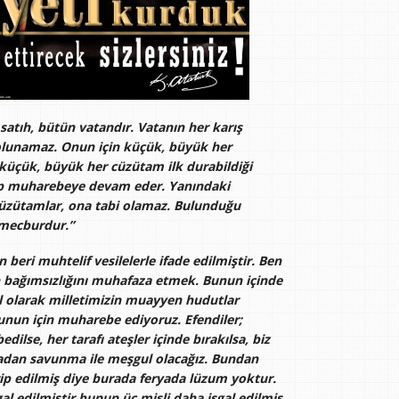
satıh, bütün vatandır. Vatanın her karış
 olunamaz. Onun için küçük, büyük her
 küçük, büyük her cüzütam ilk durabildiği
ip muharebeye devam eder. Yanındaki
zütamlar, ona tabi olamaz. Bulunduğu
mecburdur.”
beri muhtelif vesilelerle ifade edilmiştir. Ben
n bağımsızlığını muhafaza etmek. Bunun içinde
l olarak milletimizin muayyen hudutlar
nun için muharebe ediyoruz. Efendiler;
edilse, her tarafı ateşler içinde bırakılsa, biz
radan savunma ile meşgul olacağız. Bundan
hrip edilmiş diye burada feryada lüzum yoktur.
gal edilmiştir bunun üç misli daha işgal edilmiş