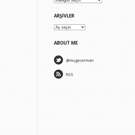
ARŞIVLER
Arşivler
ABOUT ME
@mugecerman
RSS