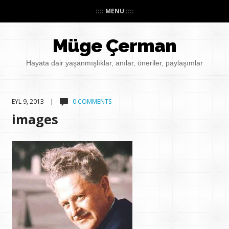
:::: MENU ::::
Müge Çerman
Hayata dair yaşanmışlıklar, anılar, öneriler, paylaşımlar
EYL 9, 2013 |
0 COMMENTS
images