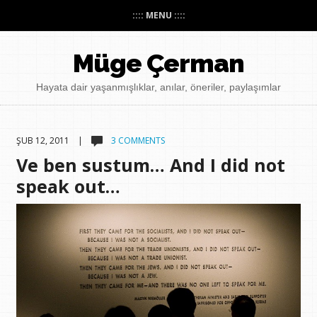
:::: MENU ::::
Müge Çerman
Hayata dair yaşanmışlıklar, anılar, öneriler, paylaşımlar
ŞUB 12, 2011 |
3 COMMENTS
Ve ben sustum… And I did not
speak out…