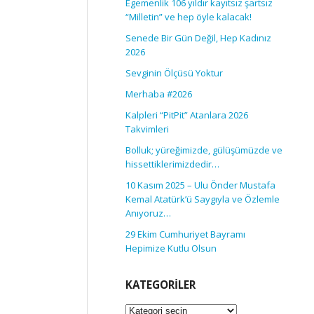
Egemenlik 106 yıldır kayıtsız şartsız
“Milletin” ve hep öyle kalacak!
Senede Bir Gün Değil, Hep Kadınız
2026
Sevginin Ölçüsü Yoktur
Merhaba #2026
Kalpleri “PitPit” Atanlara 2026
Takvimleri
Bolluk; yüreğimizde, gülüşümüzde ve
hissettiklerimizdedir…
10 Kasım 2025 – Ulu Önder Mustafa
Kemal Atatürk’ü Saygıyla ve Özlemle
Anıyoruz…
29 Ekim Cumhuriyet Bayramı
Hepimize Kutlu Olsun
KATEGORILER
Kategoriler