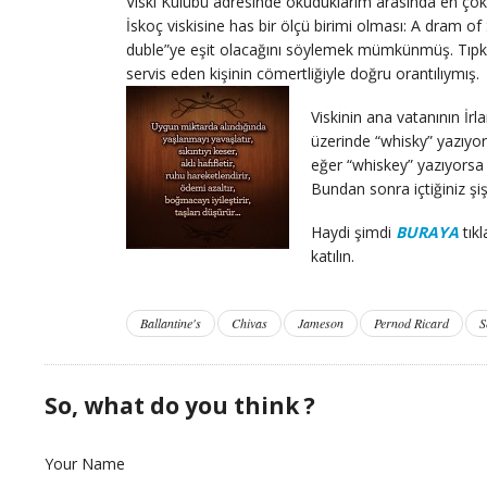
Viski Kulübü adresinde okuduklarım arasında en çok i
İskoç viskisine has bir ölçü birimi olması: A dram of
duble”ye eşit olacağını söylemek mümkünmüş. Tıpkı
servis eden kişinin cömertliğiyle doğru orantılıymış.
Viskinin ana vatanının İr
üzerinde “whisky” yazıyor
eğer “whiskey” yazıyorsa d
Bundan sonra içtiğiniz ş
Haydi şimdi
BURAYA
tıkl
katılın.
Ballantine's
Chivas
Jameson
Pernod Ricard
S
So, what do you think ?
Your Name