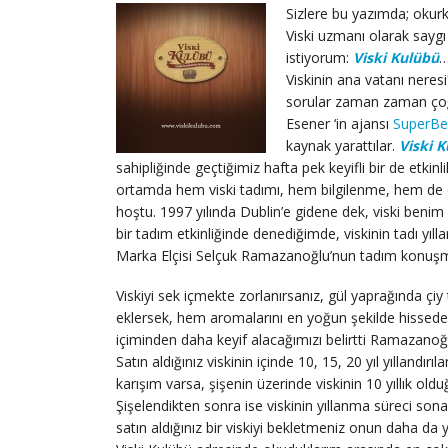
Sizlere bu yazımda; okur
Viski uzmanı olarak sayg
istiyorum:
Viski Kulübü
…
Viskinin ana vatanı neresi?
sorular zaman zaman çoğ
Esener ‘in ajansı
SuperBe
kaynak yarattılar.
Viski 
sahipliğinde geçtiğimiz hafta pek keyifli bir de etkinl
ortamda hem viski tadımı, hem bilgilenme, hem de 
hoştu. 1997 yılında Dublin’e gidene dek, viski benim 
bir tadım etkinliğinde denediğimde, viskinin tadı yılla
Marka Elçisi Selçuk Ramazanoğlu’nun tadım konuşm
Viskiyi sek içmekte zorlanırsanız, gül yaprağında çiy
eklersek, hem aromalarını en yoğun şekilde hissed
içiminden daha keyif alacağımızı belirtti Ramazanoğ
Satın aldığınız viskinin içinde 10, 15, 20 yıl yıllandırıl
karışım varsa, şişenin üzerinde viskinin 10 yıllık old
Şişelendikten sonra ise viskinin yıllanma süreci so
satın aldığınız bir viskiyi bekletmeniz onun daha da