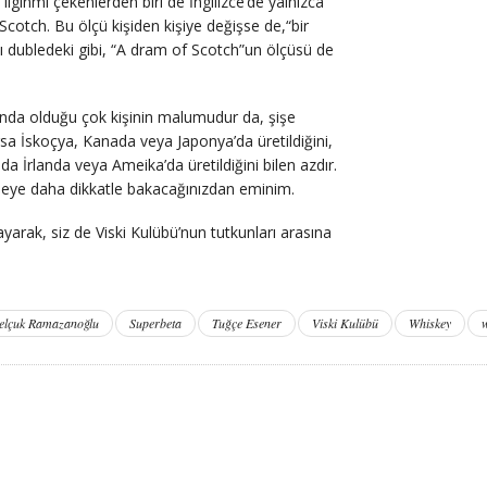
lginmi çekenlerden biri de İngilizce’de yalnızca
 Scotch. Bu ölçü kişiden kişiye değişse de,“bir
 dubledeki gibi, “A dram of Scotch”un ölçüsü de
landa olduğu çok kişinin malumudur da, şişe
sa İskoçya, Kanada veya Japonya’da üretildiğini,
a İrlanda veya Ameika’da üretildiğini bilen azdır.
işeye daha dikkatle bakacağınızdan eminim.
ayarak, siz de Viski Kulübü’nun tutkunları arasına
elçuk Ramazanoğlu
Superbeta
Tuğçe Esener
Viski Kulübü
Whiskey