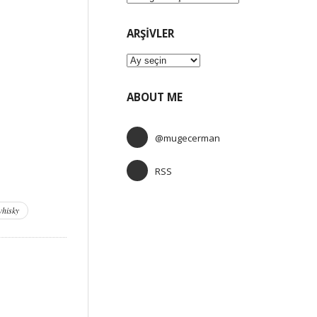
ARŞIVLER
Arşivler
ABOUT ME
@mugecerman
RSS
whisky