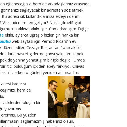
ken eğleneceğiniz, hem de arkadaşlarınız arasında
ı görmenizi sağlayacak bir adresten söz etmek
 Bu adresi sık kullandıklarınıza ekleyin derim.
 Viski adı nereden geliyor? Nasıl içilmeli? gibi
umuzun aklına takılmıştır. Can arkadaşım Tuğçe
ta
ekibi, aylarca uğraşıp bizler için harika bir
Kulübü
web sayfası için Pernod Ricard’ın ev
ik düzenlediler. Cezayir Restaurant’ta sıcak bir
dostlarla hasret giderme şansı yakalamak pek
pek de yanına yanaştığım bir içki değildi. Orada
rdır itici bulduğum içkiden epey farklıydı. Chivas
asını izlerken o günleri yeniden anımsadım.
 tanesi kadar su
eceğimizi, hem de
lu.
an viskilerden oluşan bir
uğu yazarmış.
na erermiş. Bu yüzden
 yıllanmasını sağlamazmış haberiniz olsun.