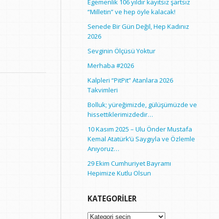
Egemenlik 106 yıldır kayıtsız şartsız
“Milletin” ve hep öyle kalacak!
Senede Bir Gün Değil, Hep Kadınız
2026
Sevginin Ölçüsü Yoktur
Merhaba #2026
Kalpleri “PitPit” Atanlara 2026
Takvimleri
Bolluk; yüreğimizde, gülüşümüzde ve
hissettiklerimizdedir…
10 Kasım 2025 – Ulu Önder Mustafa
Kemal Atatürk’ü Saygıyla ve Özlemle
Anıyoruz…
29 Ekim Cumhuriyet Bayramı
Hepimize Kutlu Olsun
KATEGORILER
Kategoriler