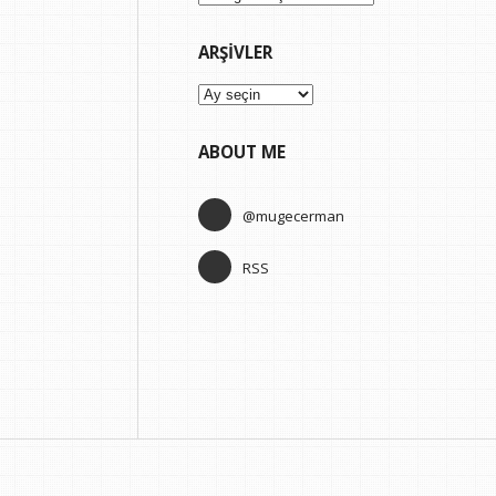
ARŞIVLER
Arşivler
ABOUT ME
@mugecerman
RSS