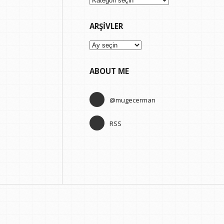
ARŞIVLER
Arşivler
ABOUT ME
@mugecerman
RSS