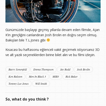
Günümüzde başlayıp geçmiş yıllarda devam eden filmde, Ajan
K’in gençliğini canlandıran Josh Brolin en doğru seçim olmuş.
Bakışları bile T.L.Jones gibi
Kısacası bu haftasonu eğlenceli vakit geçirmek istiyorsanız 3D
ve alt yazılı seçeneklerden birine bilet alın ve bu filmi izleyin.
Barry Sonenfeld
Emma Thompson
Jay Redd
Josh Brolin
Ken Ralston
Men In Black 3
MIB3
Rick Baker
Tommy Lee Jones
Will Smith
So, what do you think ?