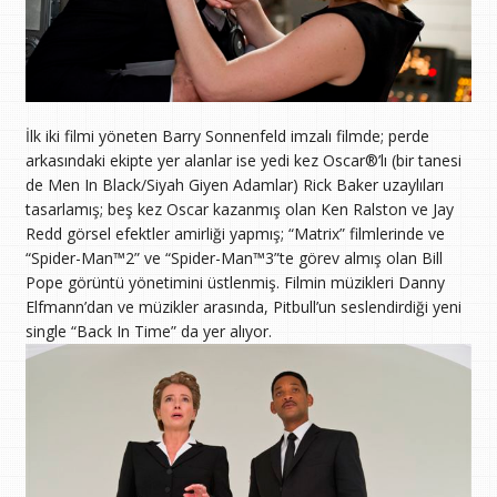
İlk iki filmi yöneten Barry Sonnenfeld imzalı filmde; perde
arkasındaki ekipte yer alanlar ise yedi kez Oscar®’lı (bir tanesi
de Men In Black/Siyah Giyen Adamlar) Rick Baker uzaylıları
tasarlamış; beş kez Oscar kazanmış olan Ken Ralston ve Jay
Redd görsel efektler amirliği yapmış; “Matrix” filmlerinde ve
“Spider-Man™2” ve “Spider-Man™3”te görev almış olan Bill
Pope görüntü yönetimini üstlenmiş. Filmin müzikleri Danny
Elfmann’dan ve müzikler arasında, Pitbull’un seslendirdiği yeni
single “Back In Time” da yer alıyor.