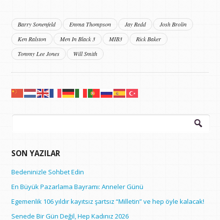
Barry Sonenfeld
Emma Thompson
Jay Redd
Josh Brolin
Ken Ralston
Men In Black 3
MIB3
Rick Baker
Tommy Lee Jones
Will Smith
Arama:
SON YAZILAR
Bedeninizle Sohbet Edin
En Büyük Pazarlama Bayramı: Anneler Günü
Egemenlik 106 yıldır kayıtsız şartsız “Milletin” ve hep öyle kalacak!
Senede Bir Gün Değil, Hep Kadınız 2026