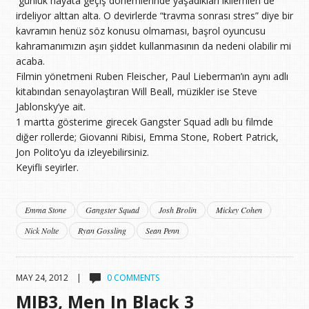
günlük hayata geçiş dönemlerinde yaşadıkları ikilemleri de
irdeliyor alttan alta. O devirlerde “travma sonrası stres” diye bir
kavramın henüz söz konusu olmaması, başrol oyuncusu
kahramanımızın aşırı şiddet kullanmasının da nedeni olabilir mi
acaba.
Filmin yönetmeni Ruben Fleischer, Paul Lieberman’ın aynı adlı
kitabından senayolaştıran Will Beall, müzikler ise Steve
Jablonsky’ye ait.
1 martta gösterime girecek Gangster Squad adlı bu filmde
diğer rollerde; Giovanni Ribisi, Emma Stone, Robert Patrick,
Jon Polito’yu da izleyebilirsiniz.
Keyifli seyirler.
Emma Stone
Gangster Squad
Josh Brolin
Mickey Cohen
Nick Nolte
Ryan Gossling
Sean Penn
MAY 24, 2012 |
0 COMMENTS
MIB3, Men In Black 3