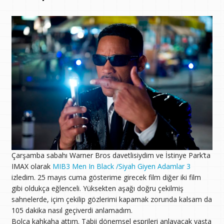
Çarşamba sabahı Warner Bros davetlisiydim ve İstinye Park’ta
IMAX olarak
MIB3 Men In Black /Siyah Giyen Adamlar 3
izledim. 25 mayıs cuma gösterime girecek film diğer iki film
gibi oldukça eğlenceli. Yüksekten aşağı doğru çekilmiş
sahnelerde, içim çekilip gözlerimi kapamak zorunda kalsam da
105 dakika nasıl geçiverdi anlamadım.
Bolca kahkaha attım. Tabii dönemsel esprileri anlayacak yaşta