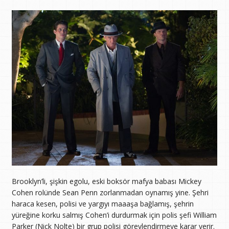
Brooklyn’li, şişkin egolu, eski boksör mafya babası Mickey
Cohen rolünde Sean Penn zorlanmadan oynamış yine. Şehri
haraca kesen, polisi ve yargıyı maaaşa bağlamış, şehrin
yüreğine korku salmış Cohen’i durdurmak için polis şefi William
Parker (Nick Nolte) bir grup polisi görevlendirmeye karar verir.