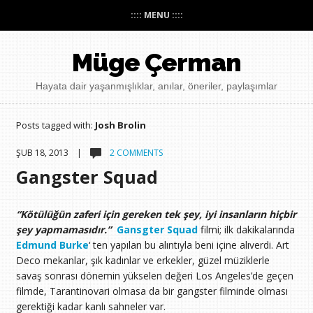
:::: MENU ::::
Müge Çerman
Hayata dair yaşanmışlıklar, anılar, öneriler, paylaşımlar
Posts tagged with:
Josh Brolin
ŞUB 18, 2013 |
2 COMMENTS
Gangster Squad
“Kötülüğün zaferi için gereken tek şey, iyi insanların hiçbir
şey yapmamasıdır.”
Gansgter Squad
filmi; ilk dakikalarında
Edmund Burke
‘ ten yapılan bu alıntıyla beni içine alıverdi. Art
Deco mekanlar, şık kadınlar ve erkekler, güzel müziklerle
savaş sonrası dönemin yükselen değeri Los Angeles’de geçen
filmde, Tarantinovari olmasa da bir gangster filminde olması
gerektiği kadar kanlı sahneler var.