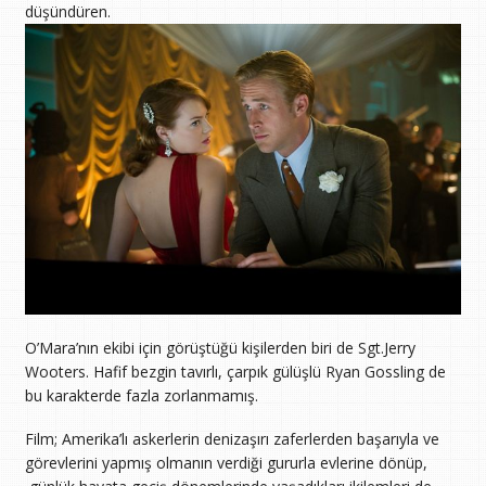
düşündüren.
O’Mara’nın ekibi için görüştüğü kişilerden biri de Sgt.Jerry
Wooters. Hafif bezgin tavırlı, çarpık gülüşlü Ryan Gossling de
bu karakterde fazla zorlanmamış.
Film; Amerika’lı askerlerin denizaşırı zaferlerden başarıyla ve
görevlerini yapmış olmanın verdiği gururla evlerine dönüp,