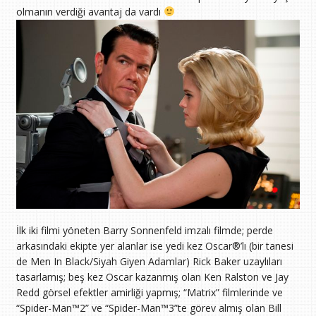
olmanın verdiği avantaj da vardı
İlk iki filmi yöneten Barry Sonnenfeld imzalı filmde; perde
arkasındaki ekipte yer alanlar ise yedi kez Oscar®’lı (bir tanesi
de Men In Black/Siyah Giyen Adamlar) Rick Baker uzaylıları
tasarlamış; beş kez Oscar kazanmış olan Ken Ralston ve Jay
Redd görsel efektler amirliği yapmış; “Matrix” filmlerinde ve
“Spider-Man™2” ve “Spider-Man™3”te görev almış olan Bill