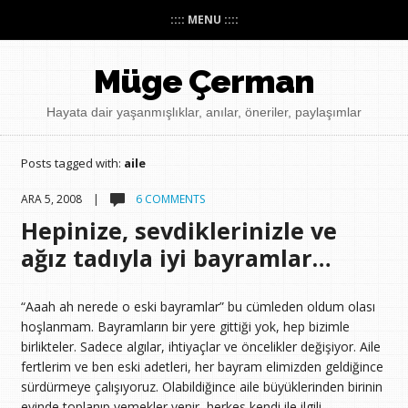
:::: MENU ::::
Müge Çerman
Hayata dair yaşanmışlıklar, anılar, öneriler, paylaşımlar
Posts tagged with:
aile
ARA 5, 2008 |
6 COMMENTS
Hepinize, sevdiklerinizle ve
ağız tadıyla iyi bayramlar…
“Aaah ah nerede o eski bayramlar” bu cümleden oldum olası
hoşlanmam. Bayramların bir yere gittiği yok, hep bizimle
birlikteler. Sadece algılar, ihtiyaçlar ve öncelikler değişiyor. Aile
fertlerim ve ben eski adetleri, her bayram elimizden geldiğince
sürdürmeye çalışıyoruz. Olabildiğince aile büyüklerinden birinin
evinde toplanıp yemekler yenir, herkes kendi ile ilgili