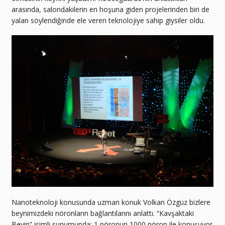
arasında, salondakilerin en hoşuna giden projelerinden biri de
yalan söylendiğinde ele veren teknolojiye sahip giysiler oldu.
Nanoteknoloji konusunda uzman konuk Volkan Özgüz bizlere
beynimizdeki nöronların bağlantılarını anlattı. “Kavşaktaki
Beyin” isimli sunumunda; 1 nöronun 1000 nöron ile konuşuyor