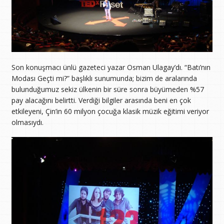
Son konuşmacı ünlü gazeteci yazar Osman Ulagay’dı. “Batı’nın
Modası Geçti mi?” başlıklı sunumunda; bizim de aralarında
bulunduğumuz sekiz ülkenin bir süre sonra büyümeden %57
pay alacağını belirtti. Verdiği bilgiler arasında beni en çok
etkileyeni, Çin’in 60 milyon çocuğa klasik müzik eğitimi veriyor
olmasıydı.