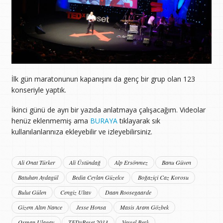
İlk gün maratonunun kapanışını da genç bir grup olan 123
konseriyle yaptık.
İkinci günü de ayrı bir yazıda anlatmaya çalışacağım. Videolar
henüz eklenmemiş ama
BURAYA
tıklayarak sık
kullanılanlarınıza ekleyebilir ve izleyebilirsiniz.
Ali Onat Türker
Ali Üstündağ
Alp Ersönmez
Banu Güven
Batuhan Aydagül
Bedia Ceylan Güzelce
Boğaziçi Caz Korosu
Bulut Gülen
Cengiz Ultav
Daan Roosegaarde
Gizem Altın Nance
Jesse Honsa
Masis Aram Gözbek
Osman Ulagay
TEDxReset 2013
Veysel Berk