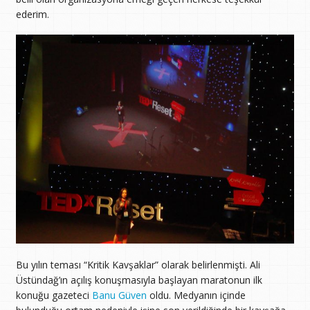
ederim.
Bu yılın teması “Kritik Kavşaklar” olarak belirlenmişti. Ali
Üstündağ’ın açılış konuşmasıyla başlayan maratonun ilk
konuğu gazeteci
Banu Güven
oldu. Medyanın içinde