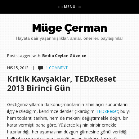
:::: MENU ::::
Müge Çerman
Hayata dair yaşanmışlıklar, anılar, öneriler, paylaşımlar
Posts tagged with:
Bedia Ceylan Güzelce
NIS 15, 2013 |
1 COMMENT
Kritik Kavşaklar, TEDxReset
2013 Birinci Gün
Geçtiğimiz yıllarda da konuşmacılarının zihin açıcı sunumlarını
ilgiyle izlediğim, kendimce dersler çıkardığım
TEDxReset
; bu yıl
hem toplantı tarihini, hem de mekanı değiştirmekle doğru bir
karar vermişti bana göre. Yüzlerce kişinin binbir emekle
hazırlandığı, her aşamasının düzgün gitmesine gönül verildiği
belli olan organizasyona emeği geçen herkese teşekkür