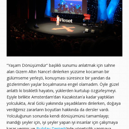
“Yaşam Dönüşümdür” başlıklı sunumu anlatmak için sahne
alan Gizem Altın Nance’i dinlerken yüzüme kocaman bir
gülümseme yerleşti, konuşması süresince bir yandan da
gözlerimden yaşlar boşalmasına engel olamadım. Öyle güzel
anlattı ki bisikletli hayatını, yüklerden kurtulup özgürleşmeyi.
Eşiyle birlikte Amsterdam’dan Kazakistan’a kadar yaptıkları
yolculukta, Aral Gölü yakınında yaşadıklarını dinlerken, doğaya
verdiğimiz zararların boyutları hakkında da dersler vardı.
Yolculuğunun sonunda kendi dönüşümünü tamamlayıp;
inandığı şeyler için, iyi şeyler yapan iyi insanlar için çalışmaya
karar vermiş ve
Buğday Derneği
‘nde yöneticilik yapmaya