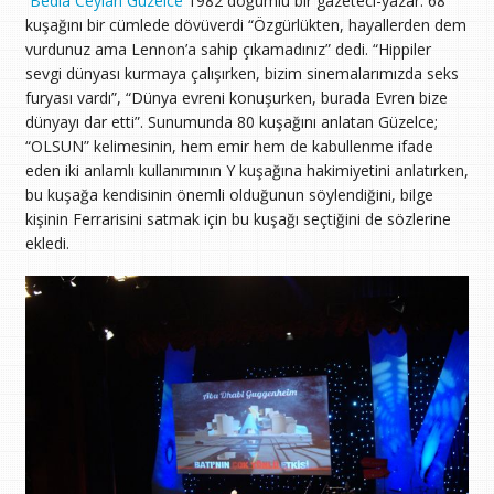
Bedia Ceylan Güzelce
1982 doğumlu bir gazeteci-yazar. 68
kuşağını bir cümlede dövüverdi “Özgürlükten, hayallerden dem
vurdunuz ama Lennon’a sahip çıkamadınız” dedi. “Hippiler
sevgi dünyası kurmaya çalışırken, bizim sinemalarımızda seks
furyası vardı”, “Dünya evreni konuşurken, burada Evren bize
dünyayı dar etti”. Sunumunda 80 kuşağını anlatan Güzelce;
“OLSUN” kelimesinin, hem emir hem de kabullenme ifade
eden iki anlamlı kullanımının Y kuşağına hakimiyetini anlatırken,
bu kuşağa kendisinin önemli olduğunun söylendiğini, bilge
kişinin Ferrarisini satmak için bu kuşağı seçtiğini de sözlerine
ekledi.