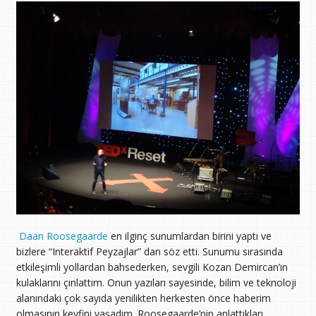
Daan Roosegaarde
en ilginç sunumlardan birini yaptı ve
bizlere “Interaktif Peyzajlar” dan söz etti. Sunumu sırasında
etkileşimli yollardan bahsederken, sevgili Kozan Demircan’ın
kulaklarını çınlattım. Onun yazıları sayesinde, bilim ve teknoloji
alanındaki çok sayıda yenilikten herkesten önce haberim
olmasının keyfini yaşadım. Roosegaarde’nin anlattıkları