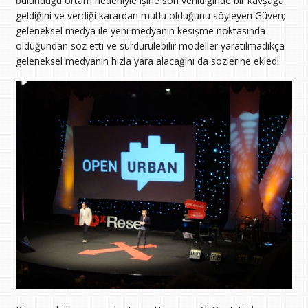
bulunduğu ortam nedeniyle işine son verildiğinde bir kavşağa
geldiğini ve verdiği karardan mutlu olduğunu söyleyen Güven;
geleneksel medya ile yeni medyanın kesişme noktasında
olduğundan söz etti ve sürdürülebilir modeller yaratılmadıkça
geleneksel medyanın hızla yara alacağını da sözlerine ekledi.