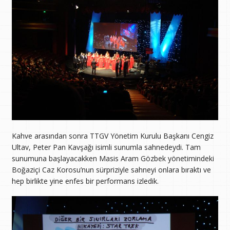
Kahve arasından sonra TTGV Yönetim Kurulu Başkanı Cengiz
Ultav, Peter Pan Kavşağı isimli sunumla sahnedeydi. Tam
sunumuna başlayacakken Masis Aram Gözbek yönetimindeki
Boğaziçi Caz Korosu’nun sürpriziyle sahneyi onlara bıraktı ve
hep birlikte yine enfes bir performans izledik.