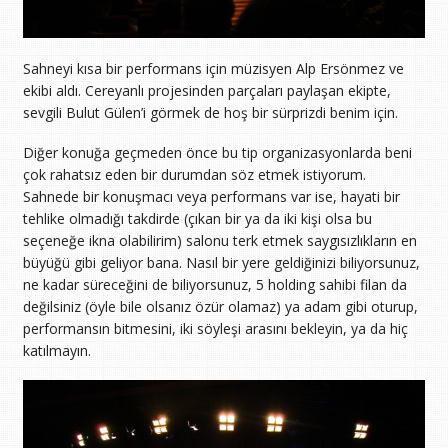
Sahneyi kısa bir performans için müzisyen Alp Ersönmez ve
ekibi aldı. Cereyanlı projesinden parçaları paylaşan ekipte,
sevgili Bulut Gülen’i görmek de hoş bir sürprizdi benim için.
Diğer konuğa geçmeden önce bu tip organizasyonlarda beni
çok rahatsız eden bir durumdan söz etmek istiyorum.
Sahnede bir konuşmacı veya performans var ise, hayati bir
tehlike olmadığı takdirde (çıkan bir ya da iki kişi olsa bu
seçeneğe ikna olabilirim) salonu terk etmek saygısızlıkların en
büyüğü gibi geliyor bana. Nasıl bir yere geldiğinizi biliyorsunuz,
ne kadar süreceğini de biliyorsunuz, 5 holding sahibi filan da
değilsiniz (öyle bile olsanız özür olamaz) ya adam gibi oturup,
performansın bitmesini, iki söyleşi arasını bekleyin, ya da hiç
katılmayın.