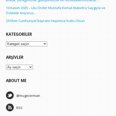
Bolluk; yüreğimizde, gülüşümüzde ve hissettiklerimizdedir…
10 Kasım 2025 – Ulu Önder Mustafa Kemal Atatürk’ü Saygıyla ve
Özlemle Anıyoruz…
29 Ekim Cumhuriyet Bayramı Hepimize Kutlu Olsun
KATEGORILER
Kategoriler
ARŞIVLER
Arşivler
ABOUT ME
@mugecerman
RSS