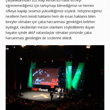
çarpıklıklarından söz edip kendimizi ifade etmeyi
öğrenemediğimiz için tartışmayı bilmediğimizi ve hemen
öfkeye kapılıp sesimizi yükselltiğimizi söyledi. Yetiştireceğimiz
nesillerin hem kendi haklarını hem de insan haklarını bilen
bireyler olmaları için çaba harcanması gerektiğini belirten
Aydagül, okullardan mezun olanların söylediklerini duyan
hayatın içinde aktif vatandaşlar olmaları yönünde çaba
harcanması gerektiğini de sözlerine ekledi.