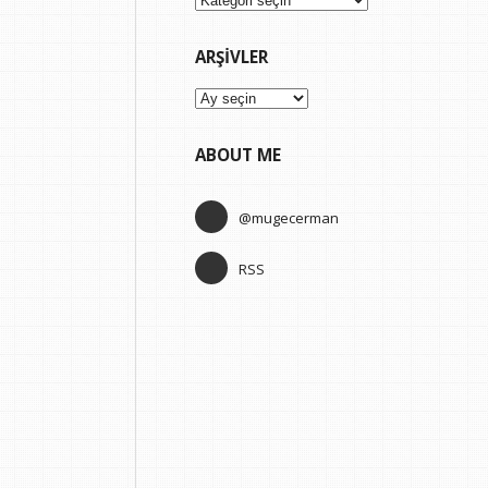
ARŞIVLER
Arşivler
ABOUT ME
@mugecerman
RSS