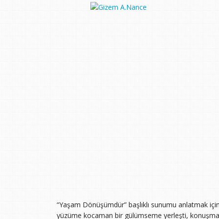
“Yaşam Dönüşümdür” başlıklı sunumu anlatmak için 
yüzüme kocaman bir gülümseme yerleşti, konuşması