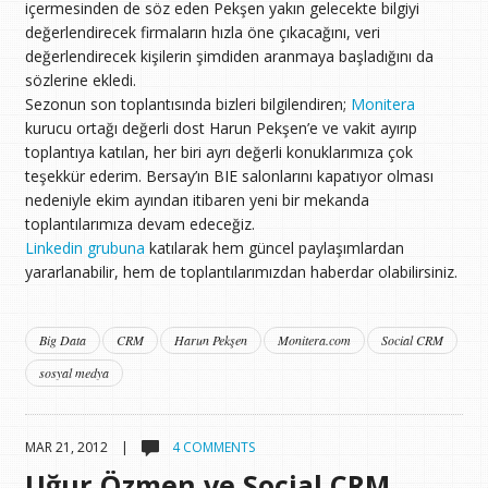
içermesinden de söz eden Pekşen yakın gelecekte bilgiyi
değerlendirecek firmaların hızla öne çıkacağını, veri
değerlendirecek kişilerin şimdiden aranmaya başladığını da
sözlerine ekledi.
Sezonun son toplantısında bizleri bilgilendiren;
Monitera
kurucu ortağı değerli dost Harun Pekşen’e ve vakit ayırıp
toplantıya katılan, her biri ayrı değerli konuklarımıza çok
teşekkür ederim. Bersay’ın BIE salonlarını kapatıyor olması
nedeniyle ekim ayından itibaren yeni bir mekanda
toplantılarımıza devam edeceğiz.
Linkedin grubuna
katılarak hem güncel paylaşımlardan
yararlanabilir, hem de toplantılarımızdan haberdar olabilirsiniz.
Big Data
CRM
Harun Pekşen
Monitera.com
Social CRM
sosyal medya
MAR 21, 2012 |
4 COMMENTS
Uğur Özmen ve Social CRM