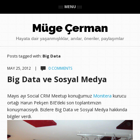
:::: MENU ::::
Müge Çerman
Hayata dair yaşanmışlıklar, anılar, öneriler, paylaşımlar
Posts tagged with:
Big Data
MAY 25, 2012 |
0 COMMENTS
Big Data ve Sosyal Medya
Mayıs ayı Social CRM Meetup konuğumuz
Monitera
kurucu
ortağı Harun Pekşen BIE’deki son toplantımızın
konuşmacısıydı. Bizlere Big Data ve Sosyal Medya hakkında
bilgiler verdi.