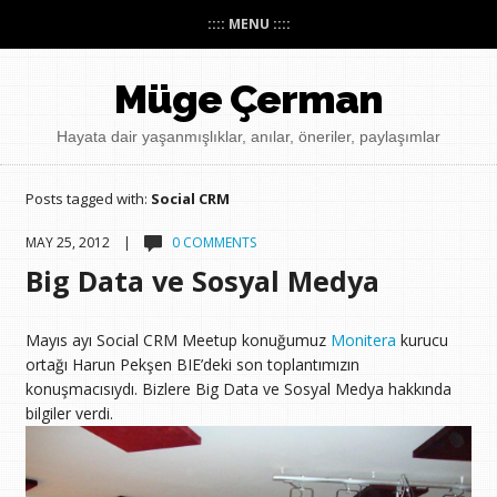
:::: MENU ::::
Müge Çerman
Hayata dair yaşanmışlıklar, anılar, öneriler, paylaşımlar
Posts tagged with:
Social CRM
MAY 25, 2012 |
0 COMMENTS
Big Data ve Sosyal Medya
Mayıs ayı Social CRM Meetup konuğumuz
Monitera
kurucu
ortağı Harun Pekşen BIE’deki son toplantımızın
konuşmacısıydı. Bizlere Big Data ve Sosyal Medya hakkında
bilgiler verdi.