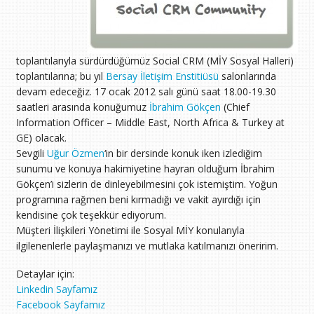
toplantılarıyla sürdürdüğümüz Social CRM (MİY Sosyal Halleri)
toplantılarına; bu yıl
Bersay İletişim Enstitiüsü
salonlarında
devam edeceğiz. 17 ocak 2012 salı günü saat 18.00-19.30
saatleri arasında konuğumuz
İbrahim Gökçen
(Chief
Information Officer – Middle East, North Africa & Turkey at
GE) olacak.
Sevgili
Uğur Özmen
‘in bir dersinde konuk iken izlediğim
sunumu ve konuya hakimiyetine hayran olduğum İbrahim
Gökçen’i sizlerin de dinleyebilmesini çok istemiştim. Yoğun
programına rağmen beni kırmadığı ve vakit ayırdığı için
kendisine çok teşekkür ediyorum.
Müşteri İlişkileri Yönetimi ile Sosyal MİY konularıyla
ilgilenenlerle paylaşmanızı ve mutlaka katılmanızı öneririm.
Detaylar için:
Linkedin Sayfamız
Facebook Sayfamız