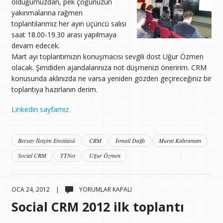
olduğumuzdan, pek çoğunuzun
yakınmalarına rağmen
toplantılarımız her ayın üçüncü salısı
saat 18.00-19.30 arası yapılmaya
devam edecek.
Mart ayı toplantımızın konuşmacısı sevgili dost Uğur Özmen
olacak. Şimdiden ajandalarınıza not düşmenizi öneririm. CRM
konusunda aklınızda ne varsa yeniden gözden geçireceğiniz bir
toplantıya hazırlanın derim.
Linkedin sayfamız
Bersay İletşim Enstitüsü
CRM
İsmail Dağlı
Murat Kahraman
Social CRM
TTNet
Uğur Özmen
SOCIAL
OCA 24, 2012 |
YORUMLAR KAPALI
CRM
Social CRM 2012 ilk toplantı
2012
ILK