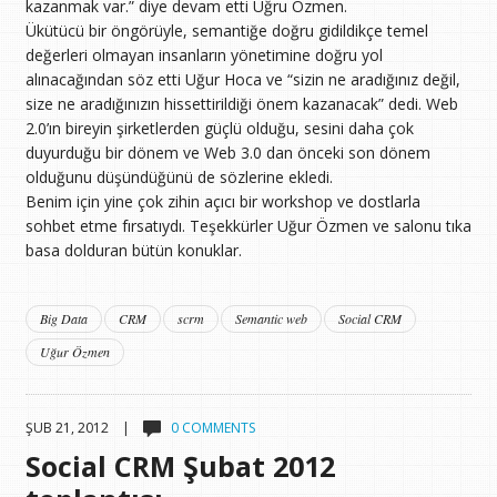
kazanmak var.” diye devam etti Uğru Özmen.
Ükütücü bir öngörüyle, semantiğe doğru gidildikçe temel
değerleri olmayan insanların yönetimine doğru yol
alınacağından söz etti Uğur Hoca ve “sizin ne aradığınız değil,
size ne aradığınızın hissettirildiği önem kazanacak” dedi. Web
2.0’ın bireyin şirketlerden güçlü olduğu, sesini daha çok
duyurduğu bir dönem ve Web 3.0 dan önceki son dönem
olduğunu düşündüğünü de sözlerine ekledi.
Benim için yine çok zihin açıcı bir workshop ve dostlarla
sohbet etme fırsatıydı. Teşekkürler Uğur Özmen ve salonu tıka
basa dolduran bütün konuklar.
Big Data
CRM
scrm
Semantic web
Social CRM
Uğur Özmen
ŞUB 21, 2012 |
0 COMMENTS
Social CRM Şubat 2012