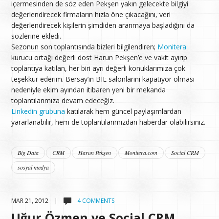
içermesinden de söz eden Pekşen yakın gelecekte bilgiyi
değerlendirecek firmaların hızla öne çıkacağını, veri
değerlendirecek kişilerin şimdiden aranmaya başladığını da
sözlerine ekledi.
Sezonun son toplantısında bizleri bilgilendiren;
Monitera
kurucu ortağı değerli dost Harun Pekşen’e ve vakit ayırıp
toplantıya katılan, her biri ayrı değerli konuklarımıza çok
teşekkür ederim. Bersay’ın BIE salonlarını kapatıyor olması
nedeniyle ekim ayından itibaren yeni bir mekanda
toplantılarımıza devam edeceğiz.
Linkedin grubuna
katılarak hem güncel paylaşımlardan
yararlanabilir, hem de toplantılarımızdan haberdar olabilirsiniz.
Big Data
CRM
Harun Pekşen
Monitera.com
Social CRM
sosyal medya
MAR 21, 2012 |
4 COMMENTS
Uğur Özmen ve Social CRM