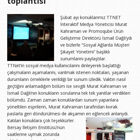
toplantısı
Şubat ayı konuklarımız TTNET
İnteraktif Medya Yöneticisi Murat
Kahraman ve Promoqube Ürün
Geliştirme Direktörü İsmail Dağlı’ydı
ve bizlerle “Sosyal Ağlarda Müşteri
Şikayet Yönetimi” başlıklı
sunumlarını paylaştılar.
TTNet’in sosyal medya kullanıcılarını dinleyerek başlattığı
çalışmaların aşamalarını, varılmak istenen noktaları, yaşanan
durumların örneklerle verildiği bir sunum izledik. Vaktin nasıl
geçtiğini anlamadığım bölüm ise sevgili Murat Kahraman ve
İsmail Dağlı’nın konukların sorularına tek tek yanıtlar verdikleri
bölümdü. Zaman zaman konuklardan sunum yapanlara
yöneltilen esprilerin, Murat Kahraman tarafından kıvrak
paslarla geri döndürülmesi de akşamın en eğlenceli anlarıydı.
Katılan konuklara çok teşekkürler.
Bersay İletişim Enstitüsü’nün
saatlerine uymak zorunda